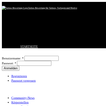
Tattoo-Bewertung für Tattoos, Vorlagen und Motive
STARTSEITE
TATTOO HOCHLADEN
Benutzeranmeldung
BESTE TATTOOS
Benutzername:
*
NEUESTE TATTOOS
Passwort:
*
KOMMENTARE
FORUM
HILFE
Registrieren
Passwort vergessen
Tattoo-Kategorien
Community-News
Körperstellen