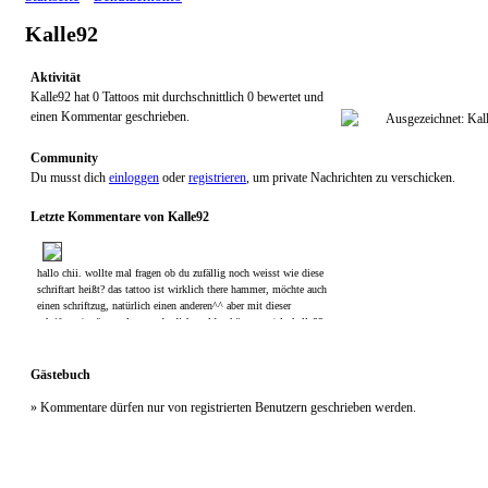
Kalle92
Aktivität
Kalle92 hat 0 Tattoos mit durchschnittlich 0 bewertet und
einen Kommentar geschrieben.
Community
Du musst dich
einloggen
oder
registrieren
, um private Nachrichten zu verschicken.
Letzte Kommentare von Kalle92
hallo chii. wollte mal fragen ob du zufällig noch weisst wie diese
schriftart heißt? das tattoo ist wirklich there hammer, möchte auch
einen schriftzug, natürlich einen anderen^^ aber mit dieser
schriftart ;) wäre cool wenn du dich melden könntest :) lg kalle92
Gästebuch
» Kommentare dürfen nur von registrierten Benutzern geschrieben werden.