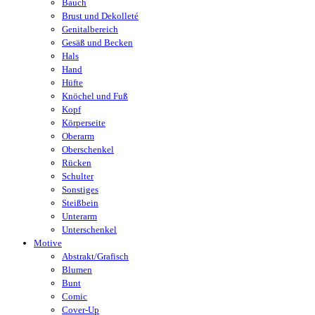
Bauch
Brust und Dekolleté
Genitalbereich
Gesäß und Becken
Hals
Hand
Hüfte
Knöchel und Fuß
Kopf
Körperseite
Oberarm
Oberschenkel
Rücken
Schulter
Sonstiges
Steißbein
Unterarm
Unterschenkel
Motive
Abstrakt/Grafisch
Blumen
Bunt
Comic
Cover-Up