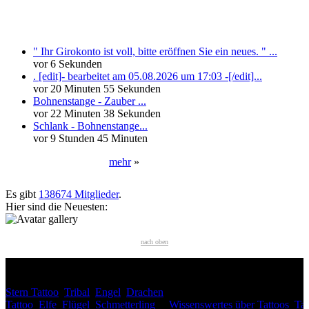
Neueste Kommentare
" Ihr Girokonto ist voll, bitte eröffnen Sie ein neues. " ...
vor 6 Sekunden
. [edit]- bearbeitet am 05.08.2026 um 17:03 -[/edit]...
vor 20 Minuten 55 Sekunden
Bohnenstange - Zauber ...
vor 22 Minuten 38 Sekunden
Schlank - Bohnenstange...
vor 9 Stunden 45 Minuten
mehr
»
Neueste User
Es gibt
138674 Mitglieder
.
Hier sind die Neuesten:
nach oben
HÄUFIG GESUCHT
Stern Tattoo
,
Tribal
,
Engel
,
Drachen
INTERESSANTES
Tattoo
,
Elfe
,
Flügel
,
Schmetterling
,
Wissenswertes über Tattoos
,
Tat