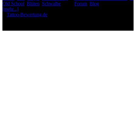
Old School
,
Blüten
,
Schwalbe
,
Forum
,
Blog
[mehr...]
♥
Tattoo-Bewertung.de
liebt dich! Wirklich. ♥