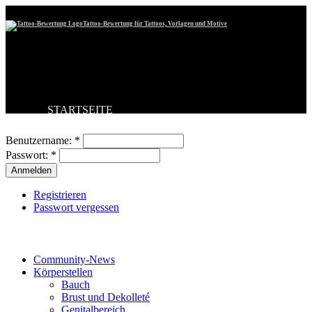
Tattoo-Bewertung für Tattoos, Vorlagen und Motive
STARTSEITE
Benutzeranmeldung
TATTOO HOCHLADEN
BESTE TATTOOS
Benutzername:
*
NEUESTE TATTOOS
Passwort:
*
KOMMENTARE
FORUM
HILFE
Registrieren
Passwort vergessen
Tattoo-Kategorien
Community-News
Körperstellen
Bauch
Brust und Dekolleté
Genitalbereich