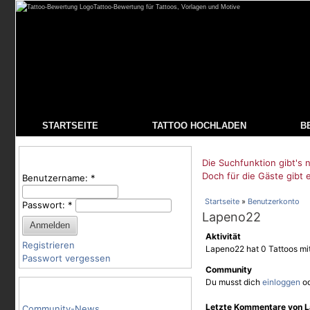
Tattoo-Bewertung für Tattoos, Vorlagen und Motive
STARTSEITE
TATTOO HOCHLADEN
B
Benutzeranmeldung
Die Suchfunktion gibt's n
Doch für die Gäste gibt 
Benutzername:
*
Startseite
»
Benutzerkonto
Passwort:
*
Lapeno22
Aktivität
Registrieren
Lapeno22 hat 0 Tattoos mi
Passwort vergessen
Community
Du musst dich
einloggen
o
Tattoo-Kategorien
Letzte Kommentare von 
Community-News