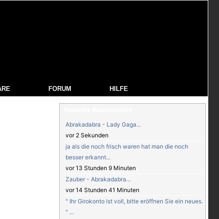
ARE
FORUM
HILFE
Neueste Kommentare
Abrakadabra - Lady Gaga...
vor 2 Sekunden
ja als die noch frisch waren hat man die noch
besser erkannt...
vor 13 Stunden 9 Minuten
Zauber - Abrakadabra...
vor 14 Stunden 41 Minuten
" Ihr Girokonto ist voll, bitte eröffnen Sie ein neues.
" ...