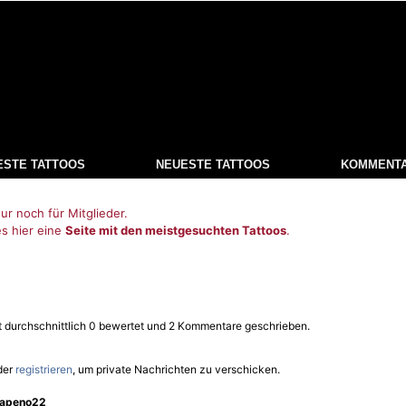
ESTE TATTOOS
NEUESTE TATTOOS
KOMMENT
ur noch für Mitglieder.
es hier eine
Seite mit den meistgesuchten Tattoos
.
t durchschnittlich 0 bewertet und 2 Kommentare geschrieben.
der
registrieren
, um private Nachrichten zu verschicken.
Lapeno22