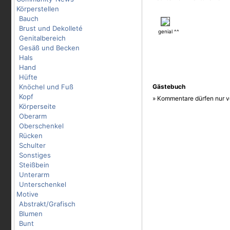
Körperstellen
Bauch
Brust und Dekolleté
genial ^^
Genitalbereich
Gesäß und Becken
Hals
Hand
Hüfte
Knöchel und Fuß
Gästebuch
Kopf
» Kommentare dürfen nur v
Körperseite
Oberarm
Oberschenkel
Rücken
Schulter
Sonstiges
Steißbein
Unterarm
Unterschenkel
Motive
Abstrakt/Grafisch
Blumen
Bunt