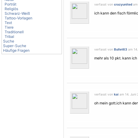
Porträt
verfasst von
crazyunited
am 
Religiös
ich kann den fisch förml
Schwarz-Weiß
Tattoo-Vorlagen
Text
Tiere
Traditionell
Tribal
Suche
Super-Suche
verfasst von
Bullet63
am 14. 
Häufige Fragen
mehr als 10 pkt. kann ich 
verfasst von
kai
am 14. Juni 
oh mein gott.ich kann de