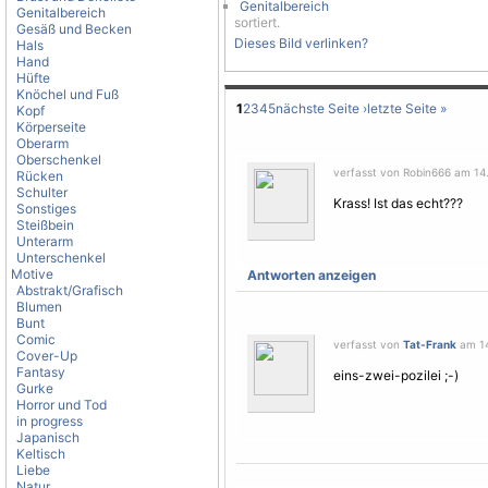
Genitalbereich
Genitalbereich
sortiert.
Gesäß und Becken
Dieses Bild verlinken?
Hals
Hand
Hüfte
Knöchel und Fuß
1
2
3
4
5
nächste Seite ›
letzte Seite »
Kopf
Körperseite
Oberarm
Oberschenkel
verfasst von Robin666 am 14.
Rücken
Schulter
Krass! Ist das echt???
Sonstiges
Steißbein
Unterarm
Unterschenkel
Motive
Antworten anzeigen
Abstrakt/Grafisch
Blumen
Bunt
Comic
verfasst von
Tat-Frank
am 14
Cover-Up
Fantasy
eins-zwei-pozilei ;-)
Gurke
Horror und Tod
in progress
Japanisch
Keltisch
Liebe
Natur