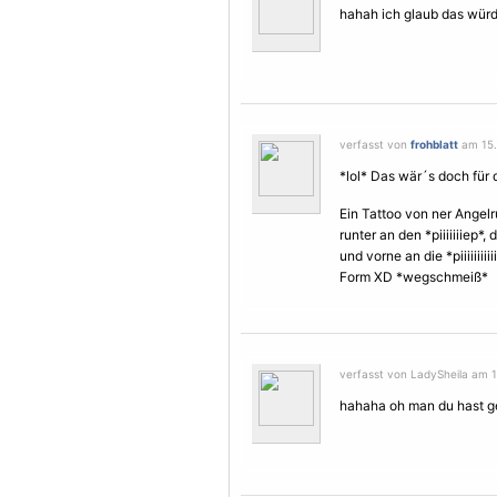
hahah ich glaub das wür
verfasst von
frohblatt
am 15. 
*lol* Das wär´s doch für
Ein Tattoo von ner Angelr
runter an den *piiiiiiiep*, 
und vorne an die *piiiiiiiiii
Form XD *wegschmeiß*
verfasst von LadySheila am 1
hahaha oh man du hast 