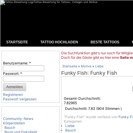
Tattoo-Bewertung für Tattoos, Vorlagen und Motive
STARTSEITE
TATTOO HOCHLADEN
BESTE TATTOOS
Die Suchfunktion gibt's nur noch für Mitglie
Benutzeranmeldung
Doch für die Gäste gibt es hier eine
Seite m
Benutzername:
*
Startseite
»
Motive
»
Liebe
: Funky Fish
Funky Fish
Passwort:
*
Registrieren
Gesamt-Durchschnitt:
Passwort vergessen
7.82965
Durchschnitt:
7.83
(
904
Stimmen )
Tattoo-Kategorien
"Funky Fish" wurde verfasst von
Funky Fi
Community-News
Kategorien
Körperstellen
Liebe
Bauch
Bauch
Brust und Dekolleté