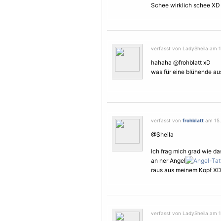
Schee wirklich schee XD
verfasst von LadySheila am 1
hahaha @frohblatt xD
was für eine blühende au
verfasst von
frohblatt
am 15. 
@Sheila
Ich frag mich grad wie 
an ner Angel
raus aus meinem Kopf X
verfasst von LadySheila am 1