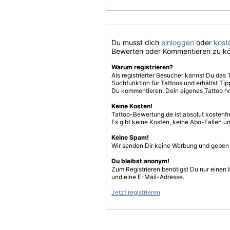
Du musst dich
einloggen
oder
koste
Bewerten oder Kommentieren zu k
Warum registrieren?
Als registrierter Besucher kannst Du das 
Suchfunktion für Tattoos und erhältst T
Du kommentieren, Dein eigenes Tattoo h
Keine Kosten!
Tattoo-Bewertung.de ist absolut kostenf
Es gibt keine Kosten, keine Abo-Fallen u
Keine Spam!
Wir senden Dir keine Werbung und geben D
Du bleibst anonym!
Zum Registrieren benötigst Du nur einen
und eine E-Mail-Adresse.
Jetzt registrieren