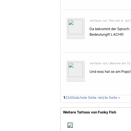
verfasst von Timo am 8. Juli 
Da bekommt der Spruch: n
Bedeutung!!! LACH!!!
verfasst von Lillemore am 10. 
Und was hat se am Popo
1
2
3
4
5
nächste Seite ›
letzte Seite »
Weitere Tattoos von Funky Fish