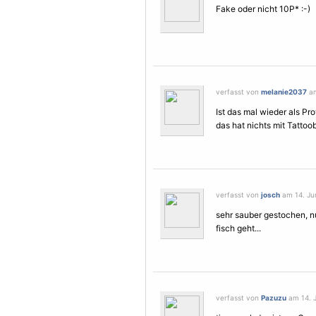
Fake oder nicht 10P* :-)
verfasst von
melanie2037
am
Ist das mal wieder als Pr
das hat nichts mit Tattoo
verfasst von
josch
am 14. Jun
sehr sauber gestochen, nu
fisch geht...
verfasst von
Pazuzu
am 14. J