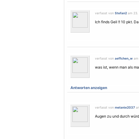
verfasst von
Stefan2
am 23. 
Ich finds Geil !! 10 pkt.
verfasst von
aeffchen_w
am 2
was ist, wenn man als ma
Antworten anzeigen
verfasst von
melanie2037
am
Augen zu und durch würd 