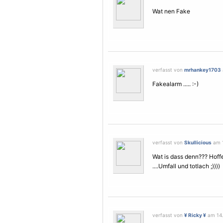
Wat nen Fake
verfasst von
mrhankey1703
Fakealarm ..... :-)
verfasst von
Skullicious
am 1
Wat is dass denn??? Hoffe 
....Umfall und totlach ;))))
verfasst von
¥ Ricky ¥
am 14.