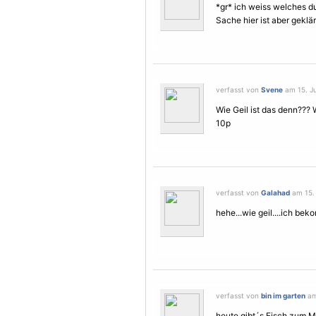
*gr* ich weiss welches du
Sache hier ist aber geklär
verfasst von
Svene
am 15. Ju
Wie Geil ist das denn??? 
10p
verfasst von
Galahad
am 15. 
hehe...wie geil....ich be
verfasst von
bin im garten
am 
heute gibt´s Fisch zum Mi