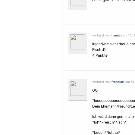
verfasst von
hamlet
am 15. Ju
Irgendwie sieht das ja coo
Fisch :D
4 Punkte
verfasst von
frohblatt
am 15. 
OO
*looooooooooooooooooo
Dein Ehemann/Freund/Lebe
Ich würd dann gern mal 
*lol**kreisch**lach*
*keuch**lufthol*