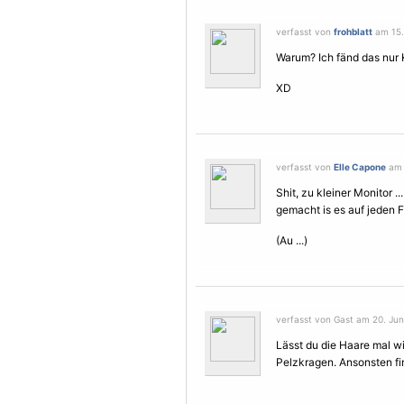
verfasst von
frohblatt
am 15. 
Warum? Ich fänd das nur 
XD
verfasst von
Elle Capone
am 1
Shit, zu kleiner Monitor .
gemacht is es auf jeden Fa
(Au ...)
verfasst von Gast am 20. Juni
Lässt du die Haare mal wi
Pelzkragen. Ansonsten fi