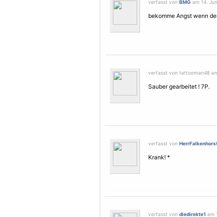
verfasst von
BMG
am 14. Jun
bekomme Angst wenn der b
verfasst von tattooman48 am 
Sauber gearbeitet ! 7P.
verfasst von
HerrFalkenhors
Krank! *
verfasst von
diedirekte1
am 1