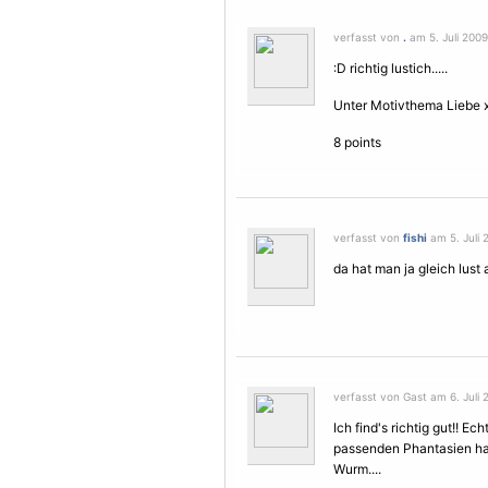
verfasst von
.
am 5. Juli 2009
:D richtig lustich.....
Unter Motivthema Liebe
8 points
verfasst von
fishi
am 5. Juli 
da hat man ja gleich lust
verfasst von Gast am 6. Juli 
Ich find's richtig gut!! E
passenden Phantasien hat
Wurm....