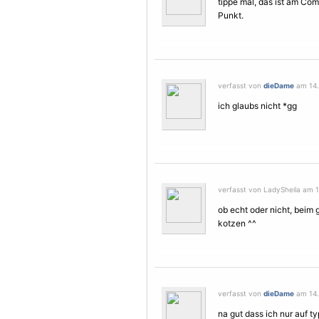
tippe mal, das ist am Com
Punkt.
verfasst von
dieDame
am 14. 
ich glaubs nicht *gg
verfasst von LadySheila am 1
ob echt oder nicht, beim
kotzen ^^
verfasst von
dieDame
am 14. 
na gut dass ich nur auf t