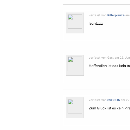
verfasst von
Killerplauze
am 
lechtzzz
verfasst von Gast am 22. Juni
Hoffentlich ist das kein t
verfasst von
ron 0815
am 22. 
Zum Glück ist es kein Pi