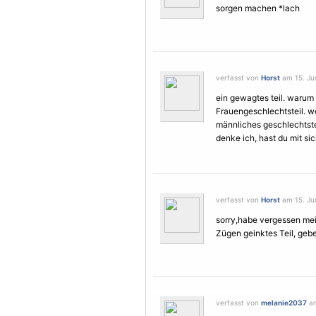
sorgen machen *lach
verfasst von
Horst
am 15. Jun
ein gewagtes teil. warum 
Frauen
geschlechtsteil. w
männliches geschlechtstei
denke ich, hast du mit si
verfasst von
Horst
am 15. Jun
sorry,habe vergessen mei
Zügen geinktes Teil, gebe
verfasst von
melanie2037
am