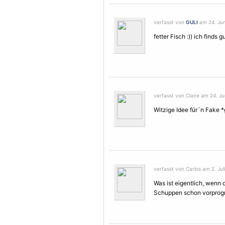
verfasst von
GULI
am 24. Jun
fetter Fisch :)) ich finds 
verfasst von Claire am 24. Ju
Witzige Idee für´n Fake *
verfasst von Carlos am 2. Jul
Was ist eigentlich, wenn
Schuppen schon vorprogr