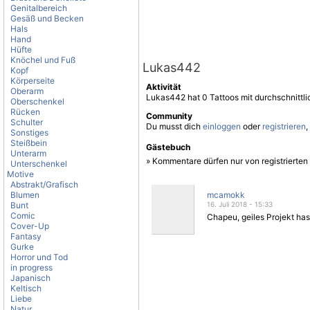
Genitalbereich
Gesäß und Becken
Hals
Hand
Hüfte
Knöchel und Fuß
Lukas442
Kopf
Körperseite
Aktivität
Oberarm
Lukas442 hat 0 Tattoos mit durchschnittl
Oberschenkel
Rücken
Community
Schulter
Du musst dich
einloggen
oder
registrieren
,
Sonstiges
Steißbein
Gästebuch
Unterarm
» Kommentare dürfen nur von registrierte
Unterschenkel
Motive
Abstrakt/Grafisch
Blumen
mcamokk
Bunt
16. Juli 2018 - 15:33
Comic
Chapeu, geiles Projekt hast
Cover-Up
Fantasy
Gurke
Horror und Tod
in progress
Japanisch
Keltisch
Liebe
Natur