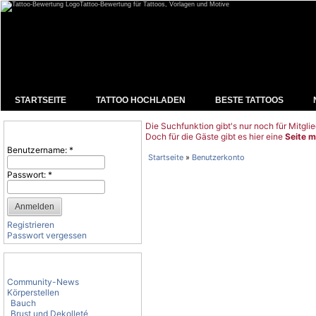
Tattoo-Bewertung für Tattoos, Vorlagen und Motive
STARTSEITE
TATTOO HOCHLADEN
BESTE TATTOOS
Die Suchfunktion gibt's nur noch für Mitglie
Benutzeranmeldung
Doch für die Gäste gibt es hier eine
Seite m
Benutzername:
*
Startseite
»
Benutzerkonto
Passwort:
*
Registrieren
Passwort vergessen
Tattoo-Kategorien
Community-News
Körperstellen
Bauch
Brust und Dekolleté