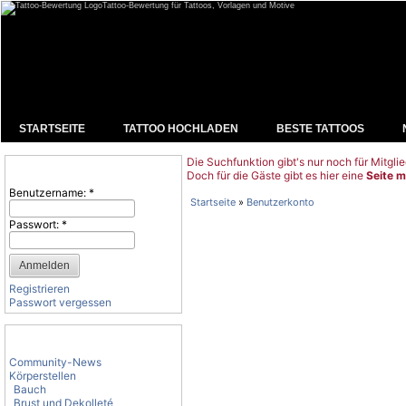
Tattoo-Bewertung für Tattoos, Vorlagen und Motive
STARTSEITE
TATTOO HOCHLADEN
BESTE TATTOOS
Die Suchfunktion gibt's nur noch für Mitglie
Benutzeranmeldung
Doch für die Gäste gibt es hier eine
Seite m
Benutzername:
*
Startseite
»
Benutzerkonto
Passwort:
*
Registrieren
Passwort vergessen
Tattoo-Kategorien
Community-News
Körperstellen
Bauch
Brust und Dekolleté