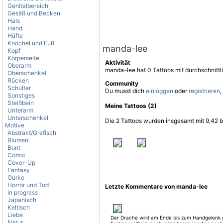
Genitalbereich
Gesäß und Becken
Hals
Hand
Hüfte
Knöchel und Fuß
manda-lee
Kopf
Körperseite
Aktivität
Oberarm
manda-lee hat 0 Tattoos mit durchschnitt
Oberschenkel
Rücken
Community
Schulter
Du musst dich
einloggen
oder
registrieren
,
Sonstiges
Steißbein
Meine Tattoos (2)
Unterarm
Unterschenkel
Die 2 Tattoos wurden insgesamt mit 9,42 b
Motive
Abstrakt/Grafisch
Blumen
Bunt
Comic
Cover-Up
Fantasy
Gurke
Horror und Tod
Letzte Kommentare von manda-lee
in progress
Japanisch
Keltisch
Liebe
Der Drache wird am Ende bis zum Handgelenk
Natur