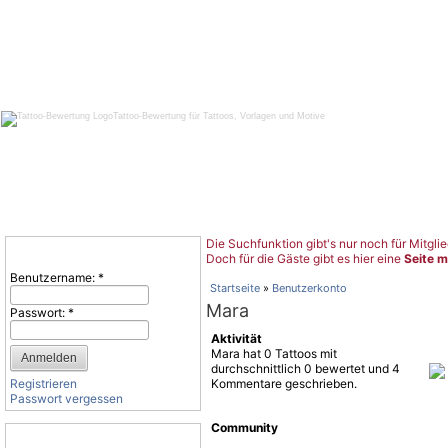
Tattoo-Bewertung für Tattoos, Vorlagen und Motive
Die Suchfunktion gibt's nur noch für Mitglie
Benutzeranmeldung
Doch für die Gäste gibt es hier eine
Seite m
Benutzername:
*
Startseite
»
Benutzerkonto
Mara
Passwort:
*
Aktivität
Mara hat 0 Tattoos mit
durchschnittlich 0 bewertet und 4
Registrieren
Kommentare geschrieben.
Passwort vergessen
Community
Tattoo-Kategorien