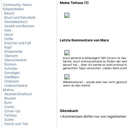
Meine Tattoos (1)
Community-News
Körperstellen
Bauch
Brust und Dekolleté
Genitalbereich
Gesäß und Becken
Hals
Hand
Hüfte
Letzte Kommentare von Mara
Knöchel und Fuß
Kopf
Körperseite
Oberarm
Auch jemand erstklassigen? Mit Covern ist das 
Oberschenkel
Sache. Auch erstmal jemand zu finden der wirk
Rücken
darauf hat... Aber ich werde es wohl erstmal m
Schulter
genannten Tipps versuchen. Lieben Dank erstm
Sonstiges
Steißbein
Unterarm
Wilhelmshaven - wurde aber hier nicht gestoc
Unterschenkel
wenn du das meinst.
Motive
Abstrakt/Grafisch
Blumen
Bunt
Comic
Gästebuch
Cover-Up
Fantasy
» Kommentare dürfen nur von registrierte
Gurke
Horror und Tod