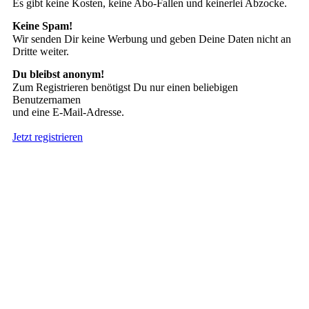
Es gibt keine Kosten, keine Abo-Fallen und keinerlei Abzocke.
Keine Spam!
Wir senden Dir keine Werbung und geben Deine Daten nicht an
Dritte weiter.
Du bleibst anonym!
Zum Registrieren benötigst Du nur einen beliebigen
Benutzernamen
und eine E-Mail-Adresse.
Jetzt registrieren
Suche nach Tattoos
Neueste User
Es gibt
138675 Mitglieder
.
Hier sind die Neuesten: