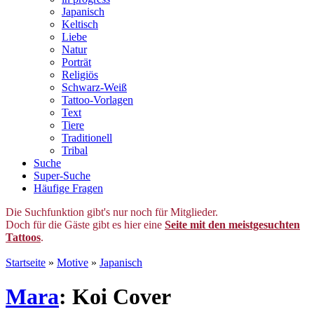
Japanisch
Keltisch
Liebe
Natur
Porträt
Religiös
Schwarz-Weiß
Tattoo-Vorlagen
Text
Tiere
Traditionell
Tribal
Suche
Super-Suche
Häufige Fragen
Die Suchfunktion gibt's nur noch für Mitglieder.
Doch für die Gäste gibt es hier eine
Seite mit den meistgesuchten
Tattoos
.
Startseite
»
Motive
»
Japanisch
Mara
: Koi Cover