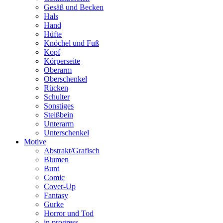
Gesäß und Becken
Hals
Hand
Hüfte
Knöchel und Fuß
Kopf
Körperseite
Oberarm
Oberschenkel
Rücken
Schulter
Sonstiges
Steißbein
Unterarm
Unterschenkel
Motive
Abstrakt/Grafisch
Blumen
Bunt
Comic
Cover-Up
Fantasy
Gurke
Horror und Tod
in progress