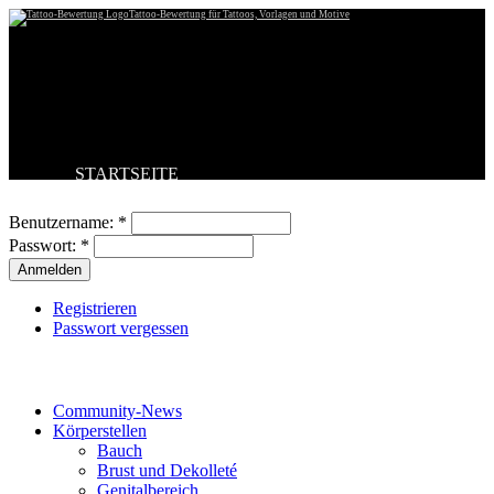
Tattoo-Bewertung für Tattoos, Vorlagen und Motive
STARTSEITE
Benutzeranmeldung
TATTOO HOCHLADEN
BESTE TATTOOS
Benutzername:
*
NEUESTE TATTOOS
Passwort:
*
KOMMENTARE
FORUM
HILFE
Registrieren
Passwort vergessen
Tattoo-Kategorien
Community-News
Körperstellen
Bauch
Brust und Dekolleté
Genitalbereich