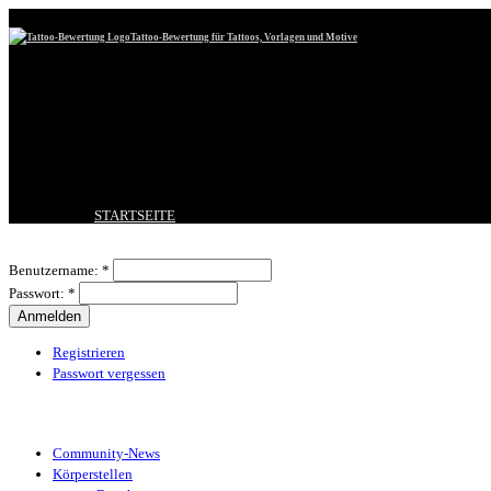
Tattoo-Bewertung für Tattoos, Vorlagen und Motive
STARTSEITE
TATTOO HOCHLADEN
Benutzeranmeldung
BESTE TATTOOS
Benutzername:
*
NEUESTE TATTOOS
Passwort:
*
KOMMENTARE
FORUM
HILFE
Registrieren
Passwort vergessen
Tattoo-Kategorien
Community-News
Körperstellen