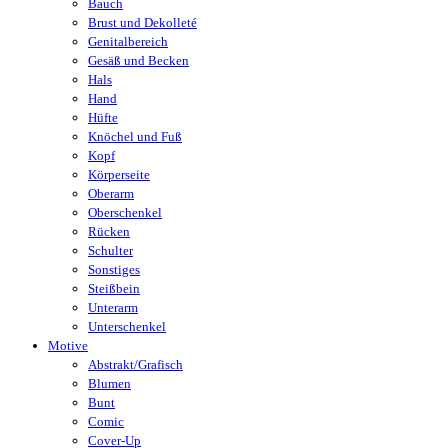
Bauch
Brust und Dekolleté
Genitalbereich
Gesäß und Becken
Hals
Hand
Hüfte
Knöchel und Fuß
Kopf
Körperseite
Oberarm
Oberschenkel
Rücken
Schulter
Sonstiges
Steißbein
Unterarm
Unterschenkel
Motive
Abstrakt/Grafisch
Blumen
Bunt
Comic
Cover-Up