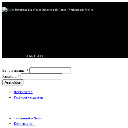
Tattoo-Bewertung für Tattoos, Vorlagen und Motive
STARTSEITE
TATTOO HOCHLADEN
Benutzeranmeldung
BESTE TATTOOS
Benutzername:
*
NEUESTE TATTOOS
Passwort:
*
KOMMENTARE
FORUM
HILFE
Registrieren
Passwort vergessen
Tattoo-Kategorien
Community-News
Körperstellen