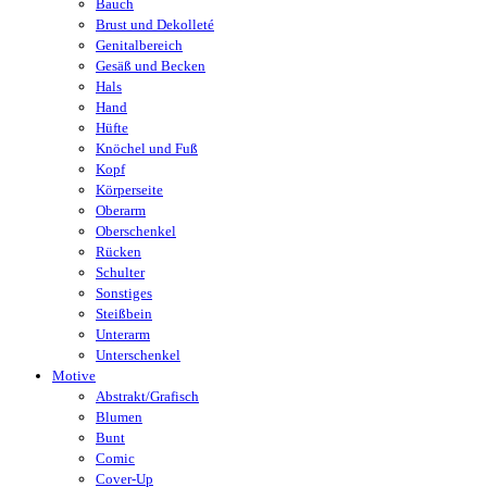
Bauch
Brust und Dekolleté
Genitalbereich
Gesäß und Becken
Hals
Hand
Hüfte
Knöchel und Fuß
Kopf
Körperseite
Oberarm
Oberschenkel
Rücken
Schulter
Sonstiges
Steißbein
Unterarm
Unterschenkel
Motive
Abstrakt/Grafisch
Blumen
Bunt
Comic
Cover-Up