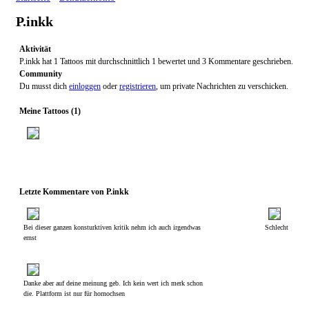
P.inkk
Aktivität
P.inkk hat 1 Tattoos mit durchschnittlich 1 bewertet und 3 Kommentare geschrieben.
Community
Du musst dich
einloggen
oder
registrieren
, um private Nachrichten zu verschicken.
Meine Tattoos (1)
Letzte Kommentare von P.inkk
Bei dieser ganzen konsturktiven kritik nehm ich auch irgendwas
Schlecht
ernst
Danke aber auf deine meinung geb. Ich kein wert ich merk schon
die. Plattform ist nur für hornochsen