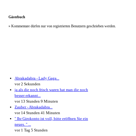
Gästebuch
» Kommentare dürfen nur von registrierten Benutzern geschrieben werden.
Neueste Kommentare
Abrakadabra - Lady Gaga...
vor 2 Sekunden
ja als die noch frisch waren hat man die noch
besser erkannt...
vor 13 Stunden 9 Minuten
Zauber - Abrakadabra...
vor 14 Stunden 41 Minuten
" Ihr Girokonto ist voll, bitte eröffnen Sie ein
neues. " ...
vor 1 Tag 5 Stunden