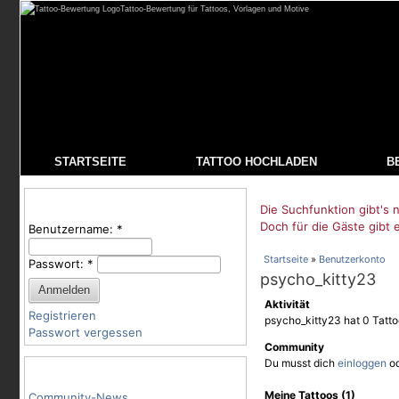
Tattoo-Bewertung für Tattoos, Vorlagen und Motive
STARTSEITE
TATTOO HOCHLADEN
B
Benutzeranmeldung
Die Suchfunktion gibt's n
Doch für die Gäste gibt 
Benutzername:
*
Startseite
»
Benutzerkonto
Passwort:
*
psycho_kitty23
Aktivität
Registrieren
psycho_kitty23 hat 0 Tatt
Passwort vergessen
Community
Du musst dich
einloggen
o
Tattoo-Kategorien
Meine Tattoos (1)
Community-News