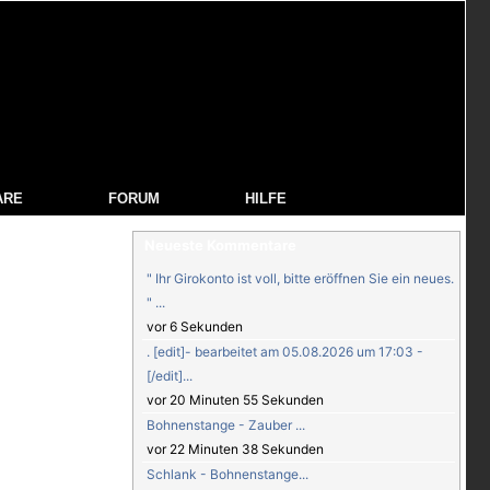
ARE
FORUM
HILFE
Neueste Kommentare
" Ihr Girokonto ist voll, bitte eröffnen Sie ein neues.
" ...
vor 6 Sekunden
. [edit]- bearbeitet am 05.08.2026 um 17:03 -
[/edit]...
vor 20 Minuten 55 Sekunden
Bohnenstange - Zauber ...
vor 22 Minuten 38 Sekunden
Schlank - Bohnenstange...