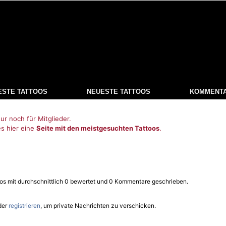
ESTE TATTOOS
NEUESTE TATTOOS
KOMMENT
ur noch für Mitglieder.
es hier eine
Seite mit den meistgesuchten Tattoos
.
oos mit durchschnittlich 0 bewertet und 0 Kommentare geschrieben.
der
registrieren
, um private Nachrichten zu verschicken.