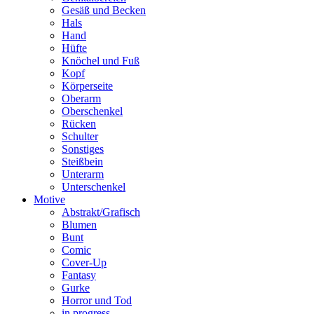
Gesäß und Becken
Hals
Hand
Hüfte
Knöchel und Fuß
Kopf
Körperseite
Oberarm
Oberschenkel
Rücken
Schulter
Sonstiges
Steißbein
Unterarm
Unterschenkel
Motive
Abstrakt/Grafisch
Blumen
Bunt
Comic
Cover-Up
Fantasy
Gurke
Horror und Tod
in progress