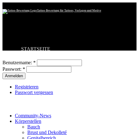
Tattoo-Bewertung für Tattoos, Vorlagen und Motive
STARTSEITE
Benutzeranmeldung
TATTOO HOCHLADEN
BESTE TATTOOS
Benutzername:
*
NEUESTE TATTOOS
Passwort:
*
KOMMENTARE
FORUM
HILFE
Registrieren
Passwort vergessen
Tattoo-Kategorien
Community-News
Körperstellen
Bauch
Brust und Dekolleté
Genitalbereich