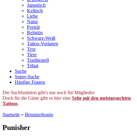
Japanisch
Keltisch
Liebe
Natur
Porträt
Religiös
Schwarz-Weiß
Tattoo-Vorlagen
Text
Tiere
Traditionell
Tribal
Suche
Super-Suche
Häufige Fragen
Die Suchfunktion gibt's nur noch für Mitglieder.
Doch für die Gäste gibt es hier eine
Seite mit den meistgesuchten
Tattoos
.
Startseite
»
Benutzerkonto
Punisher