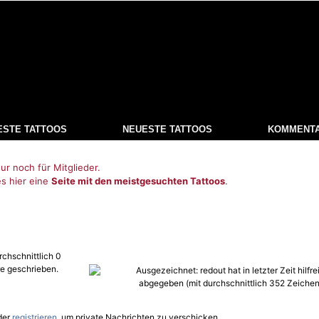
ESTE TATTOOS
NEUESTE TATTOOS
KOMMENT
ur noch für Mitglieder.
es hier eine
Seite mit den meistgesuchten Tattoos
.
rchschnittlich 0
e geschrieben.
der
registrieren
, um private Nachrichten zu verschicken.