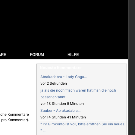
ARE
FORUM
HILFE
Neueste Kommentare
Abrakadabra - Lady Gaga...
vor 2 Sekunden
ja als die noch frisch waren hat man die noch
besser erkannt...
vor 13 Stunden 9 Minuten
Zauber - Abrakadabra...
vor 14 Stunden 41 Minuten
" Ihr Girokonto ist voll, bitte eröffnen Sie ein neues.
" ...