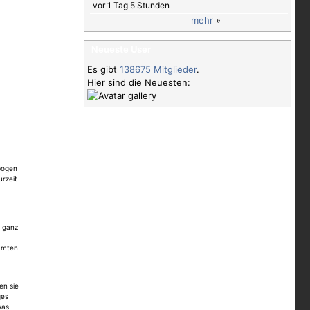
vor 1 Tag 5 Stunden
mehr
»
Neueste User
Es gibt
138675 Mitglieder
.
Hier sind die Neuesten:
nbogen
urzeit
t
s bis
h ganz
en?
als
amten
m
rt.
s
inmal
en sie
n & co
ges
em
was