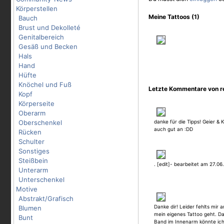
Körperstellen
Meine Tattoos (1)
Bauch
Brust und Dekolleté
Genitalbereich
Gesäß und Becken
Hals
Hand
Hüfte
Knöchel und Fuß
Letzte Kommentare von r
Kopf
Körperseite
Oberarm
Oberschenkel
danke für die Tipps! Geier &
auch gut an :DD
Rücken
Schulter
Sonstiges
Steißbein
. [edit]- bearbeitet am 27.06
Unterarm
Unterschenkel
Motive
Abstrakt/Grafisch
Danke dir! Leider fehlts mir 
Blumen
mein eigenes Tattoo geht. Da
Bunt
Band im Innenarm könnte ich 