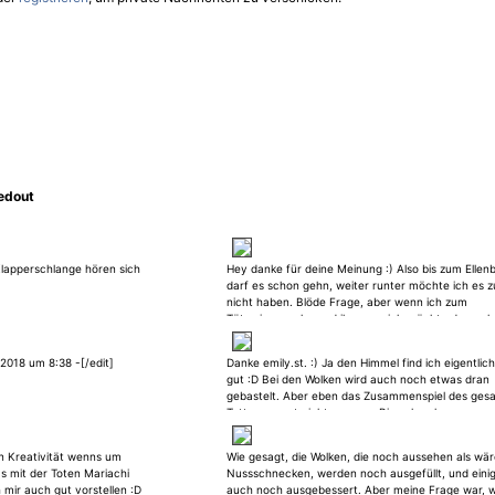
edout
 Klapperschlange hören sich
Hey danke für deine Meinung :) Also bis zum Elle
darf es schon gehn, weiter runter möchte ich es z
nicht haben. Blöde Frage, aber wenn ich zum
Tätowierer gehe und ihm sag, ich möchte da noch
einiges dazu gestochen haben und ich ihm sage mi
welchen Elementen so ca, zeichnet er mir dann ein
.2018 um 8:38 -[/edit]
Danke emily.st. :) Ja den Himmel find ich eigentlic
zum nächsten Termin oder bleibt das mir überlass
gut :D Bei den Wolken wird auch noch etwas dran
Beim dem Tattoo hab ich auch nur den Mexikaner 
gebastelt. Aber eben das Zusammenspiel des ges
Motiv gehabt und hab ihm ungefähr in der Mail
Tattoos passt nicht so ganz. Bin schon langsam a
geschildert mit welchen Elementen ich das Tattoo
verzweifeln, desswegen hab ich mich hier registrie
haben möchte. Am Tag des Termins, bin ich
Danke trotzdem, bin nur hier um Meinungen & Tipp
reingekommen, er hat mich gegrüßt und hat auf e
an Kreativität wenns um
Wie gesagt, die Wolken, die noch aussehen als wär
einzufangen :)
schnell den Berg, die WolkenWolken-Tattoos suche
s mit der Toten Mariachi
Nussschnecken, werden noch ausgefüllt, und eini
aufgezeichnet. Innerhalb von 10 min war er mit d
mir auch gut vorstellen :D
auch noch ausgebessert. Aber meine Frage war, 