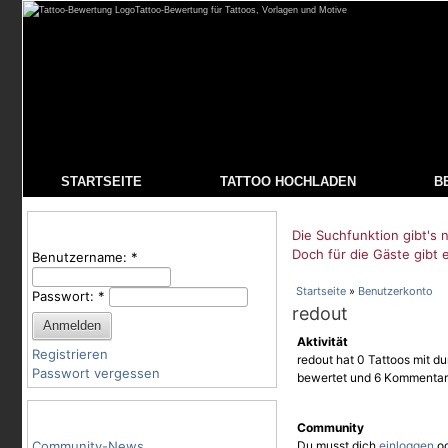
Tattoo-Bewertung für Tattoos, Vorlagen und Motive
STARTSEITE
TATTOO HOCHLADEN
B
Benutzeranmeldung
Die Suchfunktion gibt's n
Doch für die Gäste gibt 
Benutzername:
*
Startseite
»
Benutzerkonto
Passwort:
*
redout
Aktivität
Registrieren
redout hat 0 Tattoos mit du
Passwort vergessen
bewertet und 6 Kommentar
Tattoo-Kategorien
Community
Community-News
Du musst dich
einloggen
o