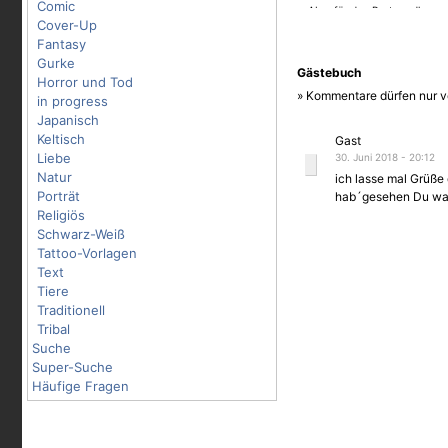
Comic
Aber für den Rest rundherum
Cover-Up
Tattoowierer wie er am best
Elemente einbauen würde. Vi
Fantasy
Ratschlag :D
Gurke
Gästebuch
Horror und Tod
» Kommentare dürfen nur v
in progress
Japanisch
Keltisch
Gast
Liebe
30. Juni 2018 - 20:12
Natur
ich lasse mal Grüße 
Porträt
hab´gesehen Du warst
Religiös
Schwarz-Weiß
Tattoo-Vorlagen
Text
Tiere
Traditionell
Tribal
Suche
Super-Suche
Häufige Fragen