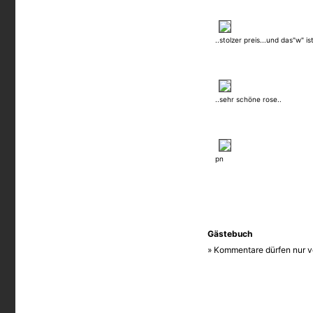
..stolzer preis...und das"w" i
..sehr schöne rose..
pn
Gästebuch
» Kommentare dürfen nur v