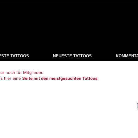
ESTE TATTOOS
NEUESTE TATTOOS
KOMMENT
ur noch für Mitglieder.
es hier eine
Seite mit den meistgesuchten Tattoos
.