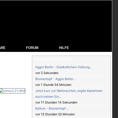
ARE
FORUM
HILFE
Neueste Kommentare
Aggro Berlin - Goldkettchen-Haltung...
vor 2 Sekunden
Blumentopf - Aggro Berlin...
vor 1 Stunde 54 Minuten
Jetzt kurz vor Weihnachten, ergibt Abnehmen
auch keinen Sin...
vor 11 Stunden 14 Sekunden
Balkon - Blumentopf ...
vor 15 Stunden 52 Minuten