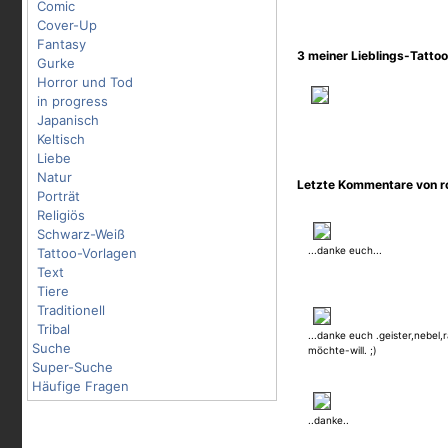
Comic
Cover-Up
Fantasy
3 meiner Lieblings-Tatto
Gurke
Horror und Tod
in progress
Japanisch
Keltisch
Liebe
Natur
Letzte Kommentare von r
Porträt
Religiös
Schwarz-Weiß
...danke euch...
Tattoo-Vorlagen
Text
Tiere
Traditionell
Tribal
...danke euch .geister,nebel,
Suche
möchte-will. ;)
Super-Suche
Häufige Fragen
..danke..