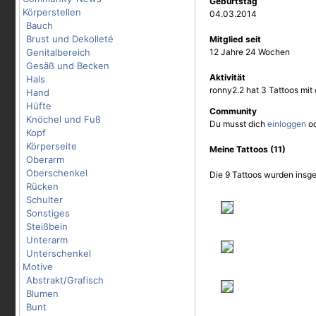
Geburtstag
Körperstellen
04.03.2014
Bauch
Brust und Dekolleté
Mitglied seit
Genitalbereich
12 Jahre 24 Wochen
Gesäß und Becken
Aktivität
Hals
ronny2.2 hat 3 Tattoos mi
Hand
Hüfte
Community
Knöchel und Fuß
Du musst dich
einloggen
o
Kopf
Körperseite
Meine Tattoos (11)
Oberarm
Oberschenkel
Die 9 Tattoos wurden insge
Rücken
Schulter
Sonstiges
Steißbein
Unterarm
Unterschenkel
Motive
Abstrakt/Grafisch
Blumen
Bunt