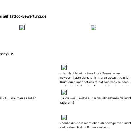
os auf Tattoo-Bewertung.de
onny2.2
....im Nachhinein wären 2rote Rosen besser
gewesen.hatte damals nicht dran gedacht,das ich 
Brust auch noch tätowiere.hat sich alles so nach 
nach entwickelt.an den Armen sind auch gotische
Elemente.deswegen der Abschluss....
rauch.....wie man es sehen
..ja ich weiß...wollte nur in der abheilphase da nich
rasieren :)
..danke dir...hast recht,aber ich bewege mich nich
viel:)) einen tod muß man sterben...