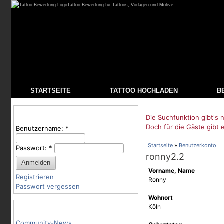
Tattoo-Bewertung für Tattoos, Vorlagen und Motive
STARTSEITE
TATTOO HOCHLADEN
B
Benutzeranmeldung
Die Suchfunktion gibt's n
Doch für die Gäste gibt 
Benutzername:
*
Startseite
»
Benutzerkonto
Passwort:
*
ronny2.2
Vorname, Name
Registrieren
Ronny
Passwort vergessen
Wohnort
Tattoo-Kategorien
Köln
Community-News