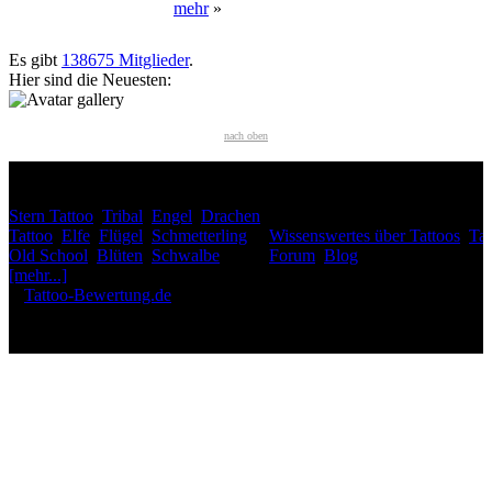
mehr
»
Neueste User
Es gibt
138675 Mitglieder
.
Hier sind die Neuesten:
nach oben
HÄUFIG GESUCHT
Stern Tattoo
,
Tribal
,
Engel
,
Drachen
INTERESSANTES
Tattoo
,
Elfe
,
Flügel
,
Schmetterling
,
Wissenswertes über Tattoos
,
Tat
Old School
,
Blüten
,
Schwalbe
,
Forum
,
Blog
[mehr...]
♥
Tattoo-Bewertung.de
liebt dich! Wirklich. ♥