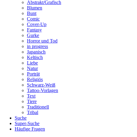
Abstrakt/Grafisch
Blumen
Bunt
Comic
Cover-Up
Fantasy
Gurke
Horror und Tod
in progress
Japanisch
Keltisch
Liebe
Natur
Porträt
Religiös
Schwarz-Weiß
Tattoo-Vorlagen
Text
Tiere
Traditionell
Tribal
Suche
Super-Suche
Häufige Fragen