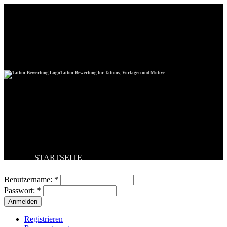
Tattoo-Bewertung für Tattoos, Vorlagen und Motive
STARTSEITE
Benutzeranmeldung
TATTOO HOCHLADEN
BESTE TATTOOS
Benutzername:
*
NEUESTE TATTOOS
Passwort:
*
KOMMENTARE
FORUM
HILFE
Registrieren