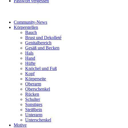
Passwort vergessen
Tattoo-Kategorien
Community-News
Körperstellen
Bauch
Brust und Dekolleté
Genitalbereich
Gesäß und Becken
Hals
Hand
Hüfte
Knöchel und Fuß
Kopf
Körperseite
Oberarm
Oberschenkel
Rücken
Schulter
Sonstiges
Steißbein
Unterarm
Unterschenkel
Motive