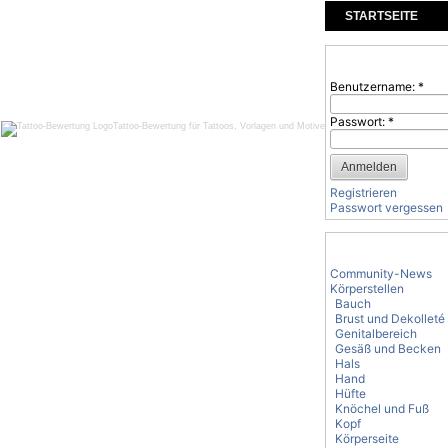
STARTSEITE
KOMMENTARE
Benutzeranmeld
Benutzername:
*
Passwort:
*
Tattoo-Bewertung für Tattoos, Vorlagen und Motive
Registrieren
Passwort vergessen
Tattoo-Kategorie
Community-News
Körperstellen
Bauch
Brust und Dekolleté
Genitalbereich
Gesäß und Becken
Hals
Hand
Hüfte
Knöchel und Fuß
Kopf
Körperseite