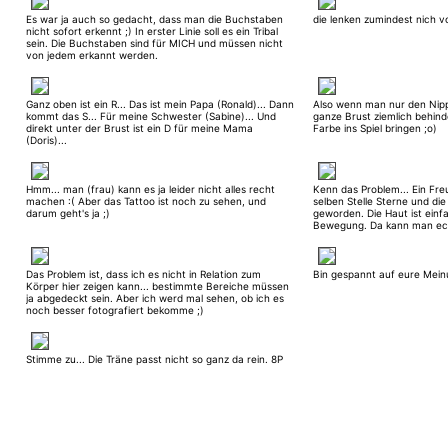
davon... Aber für andere Ideen bin ich dankbar ;)
Es war ja auch so gedacht, dass man die Buchstaben
die lenken zumindest nich v
nicht sofort erkennt ;) In erster Linie soll es ein Tribal
sein. Die Buchstaben sind für MICH und müssen nicht
von jedem erkannt werden.
Ganz oben ist ein R... Das ist mein Papa (Ronald)... Dann
Also wenn man nur den Nipp
kommt das S... Für meine Schwester (Sabine)... Und
ganze Brust ziemlich behinder
direkt unter der Brust ist ein D für meine Mama
Farbe ins Spiel bringen ;o)
(Doris)...
Hmm... man (frau) kann es ja leider nicht alles recht
Kenn das Problem... Ein Fre
machen :( Aber das Tattoo ist noch zu sehen, und
selben Stelle Sterne und die
darum geht's ja ;)
geworden. Die Haut ist einf
Bewegung. Da kann man ech
auch wenn es vermutlich nic
Das Problem ist, dass ich es nicht in Relation zum
Bin gespannt auf eure Mein
Körper hier zeigen kann... bestimmte Bereiche müssen
ja abgedeckt sein. Aber ich werd mal sehen, ob ich es
noch besser fotografiert bekomme ;)
Stimme zu... Die Träne passt nicht so ganz da rein. 8P