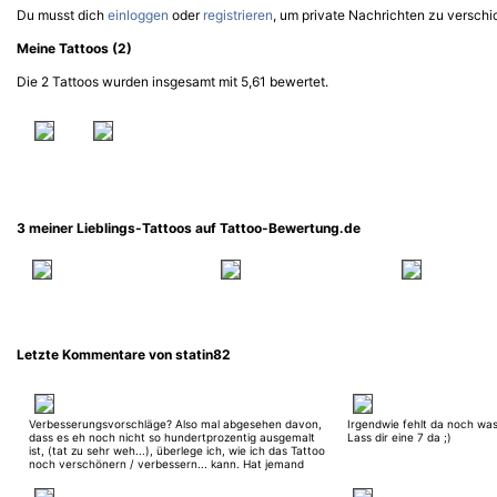
Du musst dich
einloggen
oder
registrieren
, um private Nachrichten zu verschi
Meine Tattoos (2)
Die 2 Tattoos wurden insgesamt mit 5,61 bewertet.
3 meiner Lieblings-Tattoos auf Tattoo-Bewertung.de
Letzte Kommentare von statin82
Verbesserungsvorschläge? Also mal abgesehen davon,
Irgendwie fehlt da noch was
dass es eh noch nicht so hundertprozentig ausgemalt
Lass dir eine 7 da ;)
ist, (tat zu sehr weh...), überlege ich, wie ich das Tattoo
noch verschönern / verbessern... kann. Hat jemand
einen kreativen Einfall? Blumen und Schmetterlinge und
so find ich nich so toll, weil gibt schon soooo viel