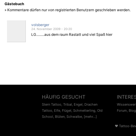
Gästebuch
» Kommentare dürfen nur von registrierten Benutzern geschrieben werden.
volsberger
24. November 2009 - 20:20
LG.........aus dem raum Rastatt und viel Spaß hier
HÄUFIG GESUCHT
INTERE
Stern Tattoo
,
Tribal
,
Engel
,
Drachen
Wissenswert
Tattoo
,
Elfe
,
Flügel
,
Schmetterling
,
Old
Forum
,
Blog
School
,
Blüten
,
Schwalbe
,
[mehr...]
♥
Tattoo-Be