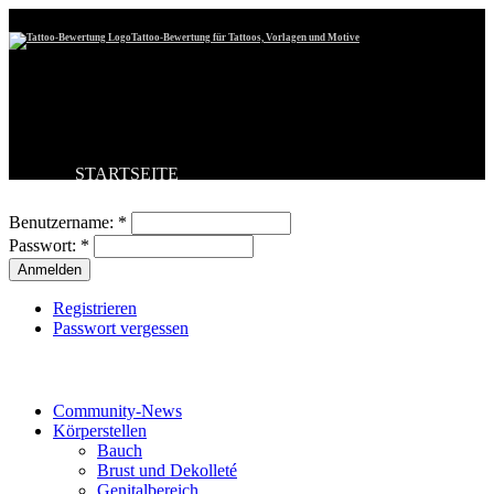
Tattoo-Bewertung für Tattoos, Vorlagen und Motive
STARTSEITE
Benutzeranmeldung
TATTOO HOCHLADEN
BESTE TATTOOS
Benutzername:
*
NEUESTE TATTOOS
Passwort:
*
KOMMENTARE
FORUM
HILFE
Registrieren
Passwort vergessen
Tattoo-Kategorien
Community-News
Körperstellen
Bauch
Brust und Dekolleté
Genitalbereich