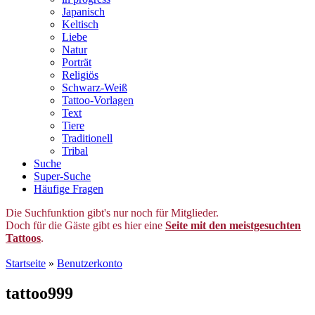
Japanisch
Keltisch
Liebe
Natur
Porträt
Religiös
Schwarz-Weiß
Tattoo-Vorlagen
Text
Tiere
Traditionell
Tribal
Suche
Super-Suche
Häufige Fragen
Die Suchfunktion gibt's nur noch für Mitglieder.
Doch für die Gäste gibt es hier eine
Seite mit den meistgesuchten
Tattoos
.
Startseite
»
Benutzerkonto
tattoo999