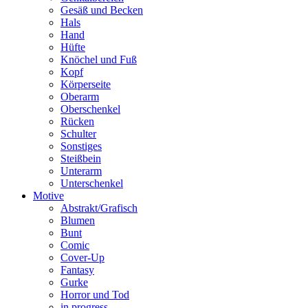
Gesäß und Becken
Hals
Hand
Hüfte
Knöchel und Fuß
Kopf
Körperseite
Oberarm
Oberschenkel
Rücken
Schulter
Sonstiges
Steißbein
Unterarm
Unterschenkel
Motive
Abstrakt/Grafisch
Blumen
Bunt
Comic
Cover-Up
Fantasy
Gurke
Horror und Tod
in progress