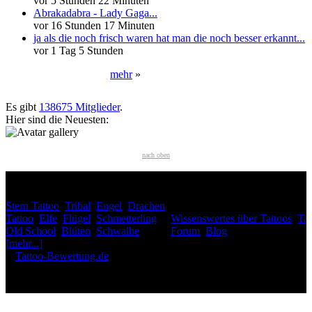
vor 5 Stunden 22 Minuten
Abrakadabra - Lady Gaga...
vor 16 Stunden 17 Minuten
ja als die noch frisch waren hat man die noch besser erkannt...
vor 1 Tag 5 Stunden
mehr
»
Neueste User
Es gibt
138675 Mitglieder
.
Hier sind die Neuesten:
nach oben
HÄUFIG GESUCHT
Stern Tattoo
,
Tribal
,
Engel
,
Drachen
INTERESSANTES
Tattoo
,
Elfe
,
Flügel
,
Schmetterling
,
Wissenswertes über Tattoos
,
Tat
Old School
,
Blüten
,
Schwalbe
,
Forum
,
Blog
[mehr...]
♥
Tattoo-Bewertung.de
liebt dich! Wirklich. ♥