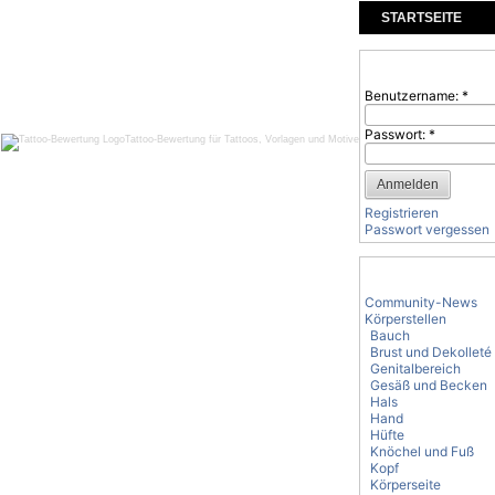
STARTSEITE
KOMMENTARE
Benutzeranmeld
Benutzername:
*
Passwort:
*
Tattoo-Bewertung für Tattoos, Vorlagen und Motive
Registrieren
Passwort vergessen
Tattoo-Kategorie
Community-News
Körperstellen
Bauch
Brust und Dekolleté
Genitalbereich
Gesäß und Becken
Hals
Hand
Hüfte
Knöchel und Fuß
Kopf
Körperseite