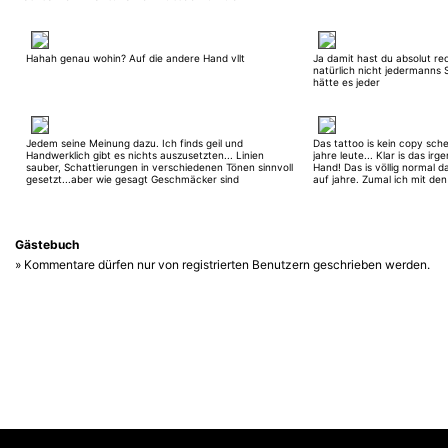
Hahah genau wohin? Auf die andere Hand vllt
Ja damit hast du absolut rec
natürlich nicht jedermanns
hätte es jeder
Jedem seine Meinung dazu. Ich finds geil und
Das tattoo is kein copy sch
Handwerklich gibt es nichts auszusetzten... Linien
jahre leute... Klar is das irg
sauber, Schattierungen in verschiedenen Tönen sinnvoll
Hand! Das is völlig normal da
gesetzt...aber wie gesagt Geschmäcker sind
auf jahre. Zumal ich mit den
verschieden... Nur CC könnt ihr euch sparen... Jedes
Tattoo gibt es öfter ausser vllt Porträts.
Gästebuch
» Kommentare dürfen nur von registrierten Benutzern geschrieben werden.