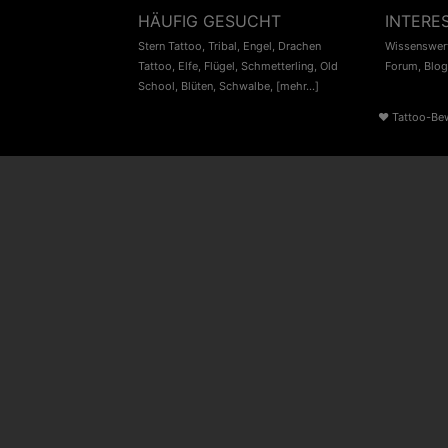
HÄUFIG GESUCHT
INTERE
Stern Tattoo
,
Tribal
,
Engel
,
Drachen
Wissenswert
Tattoo
,
Elfe
,
Flügel
,
Schmetterling
,
Old
Forum
,
Blog
School
,
Blüten
,
Schwalbe
,
[mehr...]
♥
Tattoo-Be