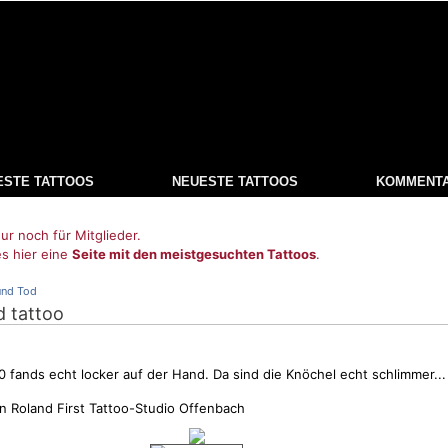
ESTE TATTOOS
NEUESTE TATTOOS
KOMMENT
ur noch für Mitglieder.
es hier eine
Seite mit den meistgesuchten Tattoos
.
und Tod
d tattoo
 fands echt locker auf der Hand. Da sind die Knöchel echt schlimmer...
n Roland First Tattoo-Studio Offenbach