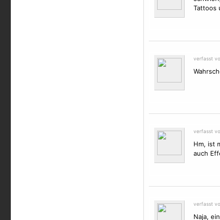
Tattoos 
verfasst v
Wahrsche
verfasst v
Hm, ist 
auch Eff
verfasst v
Naja, ei