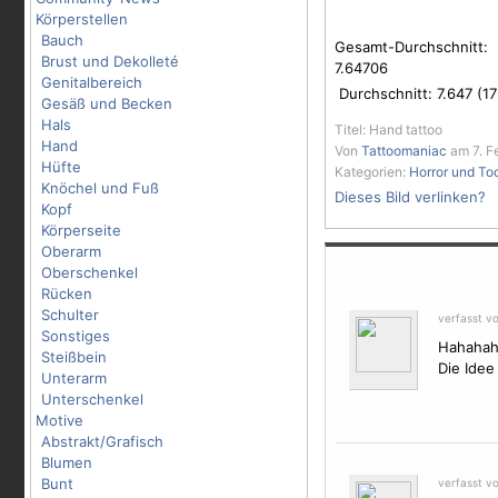
Körperstellen
Bauch
Gesamt-Durchschnitt:
Brust und Dekolleté
7.64706
Genitalbereich
Durchschnitt:
7.647
(
17
Gesäß und Becken
Hals
Titel: Hand tattoo
Hand
Von
Tattoomaniac
am 7. F
Hüfte
Kategorien:
Horror und To
Knöchel und Fuß
Dieses Bild verlinken?
Kopf
Körperseite
Oberarm
Oberschenkel
Rücken
Schulter
verfasst v
Sonstiges
Hahahah
Steißbein
Die Idee 
Unterarm
Unterschenkel
Motive
Abstrakt/Grafisch
Blumen
Bunt
verfasst vo