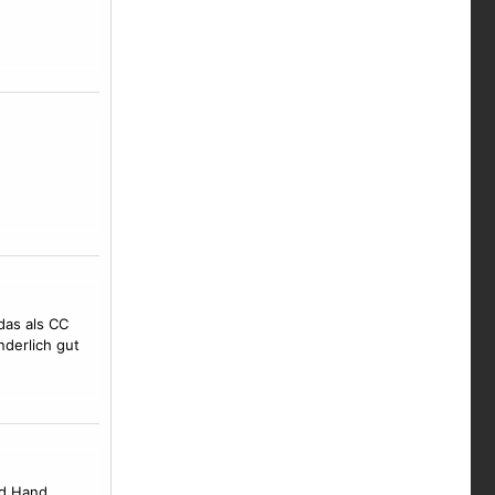
das als CC
nderlich gut
nd Hand