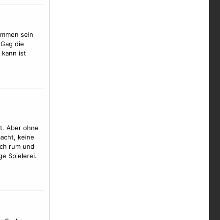
kommen sein
 Gag die
kann ist
^
t. Aber ohne
macht, keine
sch rum und
e Spielerei.