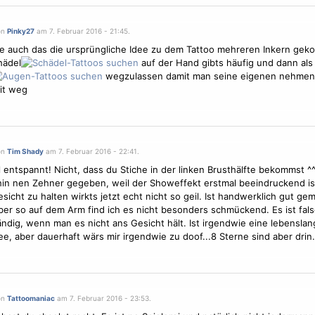
on
Pinky27
am 7. Februar 2016 - 21:45.
e auch das die ursprüngliche Idee zu dem Tattoo mehreren Inkern ge
hädel
auf der Hand gibts häufig und dann als
wegzulassen damit man seine eigenen nehmen 
it weg
on
Tim Shady
am 7. Februar 2016 - 22:41.
l entspannt! Nicht, dass du Stiche in der linken Brusthälfte bekommst ^
in nen Zehner gegeben, weil der Showeffekt erstmal beeindruckend is
esicht zu halten wirkts jetzt echt nicht so geil. Ist handwerklich gut ge
ber so auf dem Arm find ich es nicht besonders schmückend. Es ist fal
ändig, wenn man es nicht ans Gesicht hält. Ist irgendwie eine lebenslang
ee, aber dauerhaft wärs mir irgendwie zu doof...8
Sterne
sind aber drin.
on
Tattoomaniac
am 7. Februar 2016 - 23:53.