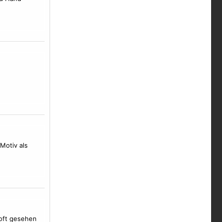
Motiv
als
 oft gesehen