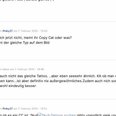
on
Pinky27
am 7. Februar 2016 - 19:43.
ich jetzt nicht, meint ihr Copy Cat oder was?
cht der gleiche Typ auf dem Bild
n bibea am 7. Februar 2016 - 19:48.
a auch nicht das gleiche Tattoo. ..aber eben seeeehr ähnlich. KA ob man 
en kann...ist aber definitiv nix außergewöhnliches.Zudem auch nich so
t wohl eindeutig besser
on
Pinky27
am 7. Februar 2016 - 19:51.
g ob es ein CC ist, Skull
gibts unendlich viele u