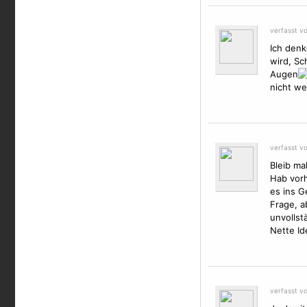
verfasst v
Ich denk
wird, Sc
Augen
nicht we
verfasst v
Bleib ma
Hab vorh
es ins G
Frage, a
unvollst
Nette Id
verfasst v