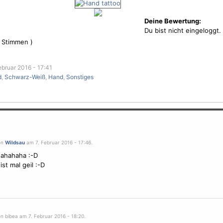
Deine Bewertung:
Du bist nicht eingeloggt.
Stimmen )
ebruar 2016 - 17:41
d
,
Schwarz-Weiß
,
Hand
,
Sonstiges
on
Wildsau
am 7. Februar 2016 - 17:46.
ahahaha :-D
ist mal geil :-D
n bibea am 7. Februar 2016 - 18:20.