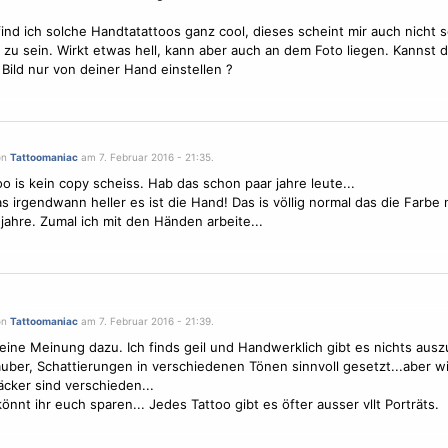
find ich solche Handtatattoos ganz cool, dieses scheint mir auch nicht 
zu sein. Wirkt etwas hell, kann aber auch an dem Foto liegen. Kannst 
n Bild nur von deiner Hand einstellen ?
on
Tattoomaniac
am 7. Februar 2016 - 21:35.
oo is kein copy scheiss. Hab das schon paar jahre leute...
as irgendwann heller es ist die Hand! Das is völlig normal das die Farbe 
f jahre. Zumal ich mit den Händen arbeite...
on
Tattoomaniac
am 7. Februar 2016 - 21:39.
ine Meinung dazu. Ich finds geil und Handwerklich gibt es nichts ausz
auber, Schattierungen in verschiedenen Tönen sinnvoll gesetzt...aber w
ker sind verschieden...
önnt ihr euch sparen... Jedes Tattoo gibt es öfter ausser vllt Porträts.