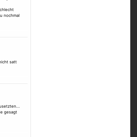
schlecht
du nochmal
nicht satt
usetzten...
ie gesagt