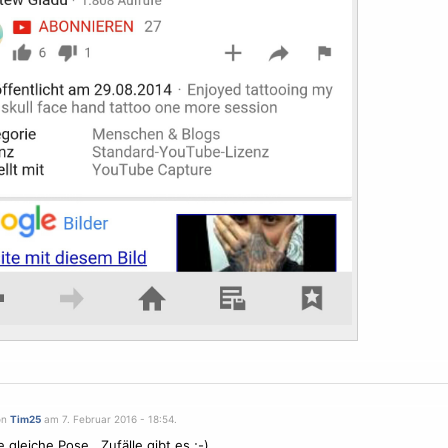
on
Tim25
am 7. Februar 2016 - 18:54.
 gleiche Pose , Zufälle gibt es ;-)