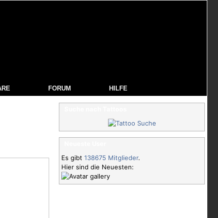
ARE
FORUM
HILFE
Suche nach Tattoos
Neueste User
Es gibt
138675 Mitglieder
.
Hier sind die Neuesten: