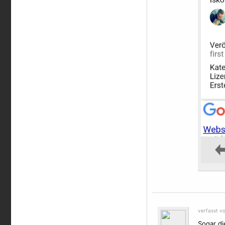
verfasst v
Sogar die