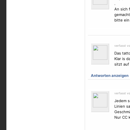
.
An sich 
gemacht 
bitte ei
verfasst v
Das tatt
Klar is d
sitzt au
Antworten anzeigen
verfasst v
Jedem se
Linien s
Geschmäc
Nur CC k