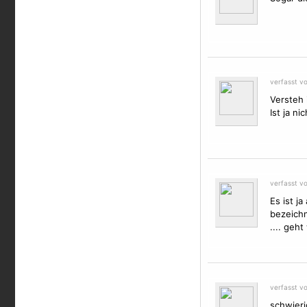
verfasst v
Versteh 
Ist ja ni
verfasst vo
Es ist j
bezeichn
.... geh
verfasst v
schwieri