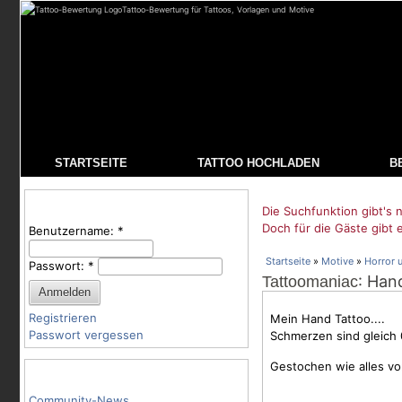
Tattoo-Bewertung für Tattoos, Vorlagen und Motive
STARTSEITE
TATTOO HOCHLADEN
B
Benutzeranmeldung
Die Suchfunktion gibt's n
Doch für die Gäste gibt 
Benutzername:
*
Startseite
»
Motive
»
Horror 
Passwort:
*
: Han
Tattoomaniac
Registrieren
Mein Hand Tattoo....
Passwort vergessen
Schmerzen sind gleich 0
Gestochen wie alles vo
Tattoo-Kategorien
Community-News