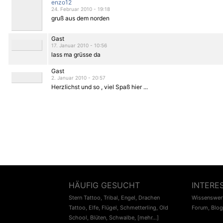
enzo12
24. Februar 2010 - 19:18
gruß aus dem norden
Gast
17. Januar 2010 - 10:56
lass ma grüsse da
Gast
2. Januar 2010 - 20:57
Herzlichst und so , viel Spaß hier ...
HÄUFIG GESUCHT
INTERE
Stern Tattoo
,
Tribal
,
Engel
,
Drachen
Wissenswert
Tattoo
,
Elfe
,
Flügel
,
Schmetterling
,
Old
Forum
,
Blog
School
,
Blüten
,
Schwalbe
,
[mehr...]