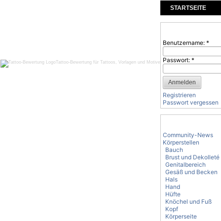
STARTSEITE
KOMMENTARE
Benutzeranmeld
Benutzername:
*
Passwort:
*
Tattoo-Bewertung für Tattoos, Vorlagen und Motive
Registrieren
Passwort vergessen
Tattoo-Kategorie
Community-News
Körperstellen
Bauch
Brust und Dekolleté
Genitalbereich
Gesäß und Becken
Hals
Hand
Hüfte
Knöchel und Fuß
Kopf
Körperseite