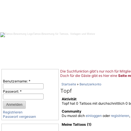
Tattoo-Bewertung für Tattoos, Vorlagen und Motive
Die Suchfunktion gibt's nur noch für Mitglie
Benutzeranmeldung
Doch für die Gäste gibt es hier eine
Seite m
Benutzername:
*
Startseite
»
Benutzerkonto
Topf
Passwort:
*
Aktivität
Topf hat 0 Tattoos mit durchschnittlich 
Community
Registrieren
Du musst dich
einloggen
oder
registrieren
,
Passwort vergessen
Meine Tattoos (1)
Tattoo-Kategorien