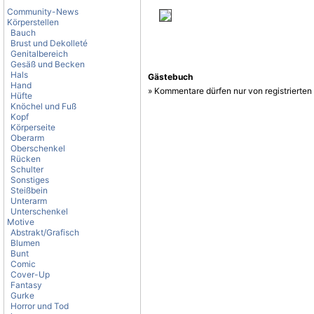
Community-News
Körperstellen
Bauch
Brust und Dekolleté
Genitalbereich
Gesäß und Becken
Hals
Gästebuch
Hand
» Kommentare dürfen nur von registrierte
Hüfte
Knöchel und Fuß
Kopf
Körperseite
Oberarm
Oberschenkel
Rücken
Schulter
Sonstiges
Steißbein
Unterarm
Unterschenkel
Motive
Abstrakt/Grafisch
Blumen
Bunt
Comic
Cover-Up
Fantasy
Gurke
Horror und Tod