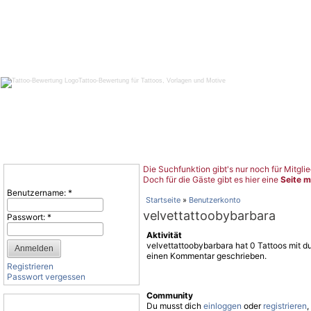
Tattoo-Bewertung für Tattoos, Vorlagen und Motive
Die Suchfunktion gibt's nur noch für Mitglie
Benutzeranmeldung
Doch für die Gäste gibt es hier eine
Seite m
Benutzername:
*
Startseite
»
Benutzerkonto
velvettattoobybarbara
Passwort:
*
Aktivität
velvettattoobybarbara hat 0 Tattoos mit d
einen Kommentar geschrieben.
Registrieren
Passwort vergessen
Community
Tattoo-Kategorien
Du musst dich
einloggen
oder
registrieren
,