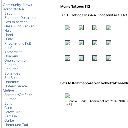
Community-News
Meine Tattoos (12)
Körperstellen
Bauch
Die 12 Tattoos wurden insgesamt mit 9,48 
Brust und Dekolleté
Genitalbereich
Gesäß und Becken
Hals
Hand
Hüfte
Knöchel und Fuß
Kopf
Körperseite
Oberarm
Oberschenkel
Rücken
Schulter
Sonstiges
Steißbein
Unterarm
Letzte Kommentare von velvettattooby
Unterschenkel
Motive
Abstrakt/Grafisch
Blumen
.......danke . [edit]- bearbeitet am 21.07.2016 
Bunt
[/edit]
Comic
Cover-Up
Fantasy
Gurke
Horror und Tod