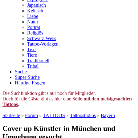
Japanisch
Keltisch
Liebe
Natur
Porträt
Religiös
Schwarz-Weiß
Tattoo-Vorlagen
Text
Tiere
Traditionell
Tribal
Suche
Super-Suche
Häufige Fragen
Die Suchfunktion gibt's nur noch für Mitglieder.
Doch für die Gäste gibt es hier eine
Seite mit den meistgesuchten
Tattoos
.
Startseite
»
Forum
»
TATTOOS
»
Tattoostudios
»
Bayern
Cover up Künstler in München und
Umgebung gesucht