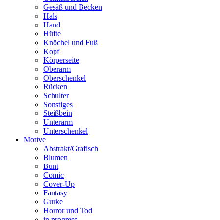
Gesäß und Becken
Hals
Hand
Hüfte
Knöchel und Fuß
Kopf
Körperseite
Oberarm
Oberschenkel
Rücken
Schulter
Sonstiges
Steißbein
Unterarm
Unterschenkel
Motive
Abstrakt/Grafisch
Blumen
Bunt
Comic
Cover-Up
Fantasy
Gurke
Horror und Tod
in progress