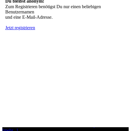
Du bleibst anonym!
Zum Registrieren benötigst Du nur einen beliebigen
Benutzernamen
und eine E-Mail-Adresse.
Jetzt registrieren
Neueste User
Es gibt
138675 Mitglieder
.
Hier sind die Neuesten:
nach oben
HÄUFIG GESUCHT
Stern Tattoo
,
Tribal
,
Engel
,
Drachen
INTERESSANTES
Tattoo
,
Elfe
,
Flügel
,
Schmetterling
,
Wissenswertes über Tattoos
,
Tat
Old School
,
Blüten
,
Schwalbe
,
Forum
,
Blog
[mehr...]