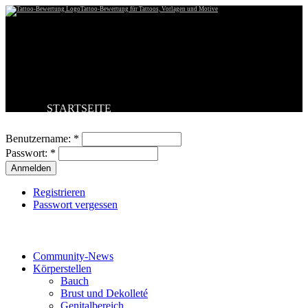
Tattoo-Bewertung für Tattoos, Vorlagen und Motive
STARTSEITE
Benutzeranmeldung
TATTOO HOCHLADEN
BESTE TATTOOS
Benutzername:
*
NEUESTE TATTOOS
Passwort:
*
KOMMENTARE
FORUM
HILFE
Registrieren
Passwort vergessen
Tattoo-Kategorien
Community-News
Körperstellen
Bauch
Brust und Dekolleté
Genitalbereich