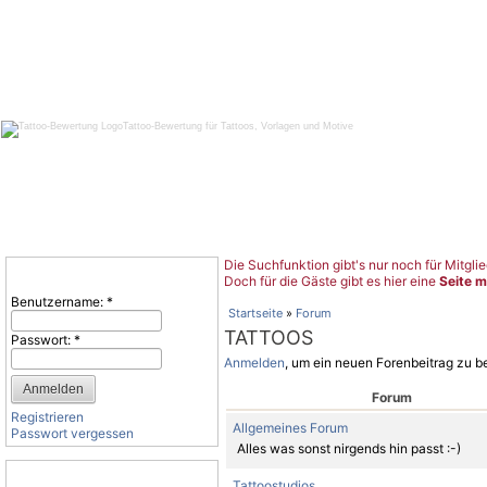
Tattoo-Bewertung für Tattoos, Vorlagen und Motive
Die Suchfunktion gibt's nur noch für Mitglie
Benutzeranmeldung
Doch für die Gäste gibt es hier eine
Seite m
Benutzername:
*
Startseite
»
Forum
TATTOOS
Passwort:
*
Anmelden
, um ein neuen Forenbeitrag zu b
Forum
Registrieren
Allgemeines Forum
Passwort vergessen
Alles was sonst nirgends hin passt :-)
Tattoo-Kategorien
Tattoostudios