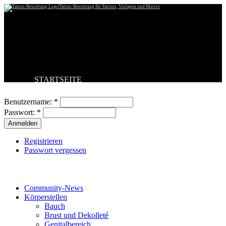
Tattoo-Bewertung für Tattoos, Vorlagen und Motive
STARTSEITE
Benutzeranmeldung
TATTOO HOCHLADEN
BESTE TATTOOS
Benutzername:
*
NEUESTE TATTOOS
Passwort:
*
KOMMENTARE
FORUM
HILFE
Registrieren
Passwort vergessen
Tattoo-Kategorien
Community-News
Körperstellen
Bauch
Brust und Dekolleté
Genitalbereich