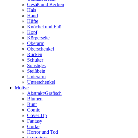
Gesäß und Becken
Hals
Hand
Hüfte
Knöchel und Fuß
Kopf
Körperseite
Oberarm
Oberschenkel
Rücken
Schulter
Sonstiges
Steißbein
Unterarm
Unterschenkel
Motive
Abstrakt/Grafisch
Blumen
Bunt
Comic
Cover-Up
Fantasy
Gurke
Horror und Tod
in progress