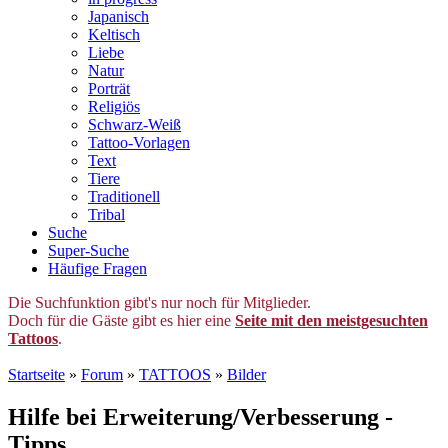
Japanisch
Keltisch
Liebe
Natur
Porträt
Religiös
Schwarz-Weiß
Tattoo-Vorlagen
Text
Tiere
Traditionell
Tribal
Suche
Super-Suche
Häufige Fragen
Die Suchfunktion gibt's nur noch für Mitglieder.
Doch für die Gäste gibt es hier eine
Seite mit den meistgesuchten
Tattoos
.
Startseite
»
Forum
»
TATTOOS
»
Bilder
Hilfe bei Erweiterung/Verbesserung -
Tipps