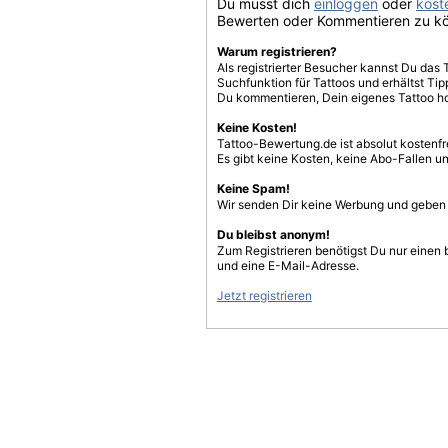
Du musst dich
einloggen
oder
koste
Bewerten oder Kommentieren zu k
Warum registrieren?
Als registrierter Besucher kannst Du das 
Suchfunktion für Tattoos und erhältst T
Du kommentieren, Dein eigenes Tattoo h
Keine Kosten!
Tattoo-Bewertung.de ist absolut kostenf
Es gibt keine Kosten, keine Abo-Fallen u
Keine Spam!
Wir senden Dir keine Werbung und geben D
Du bleibst anonym!
Zum Registrieren benötigst Du nur einen
und eine E-Mail-Adresse.
Jetzt registrieren