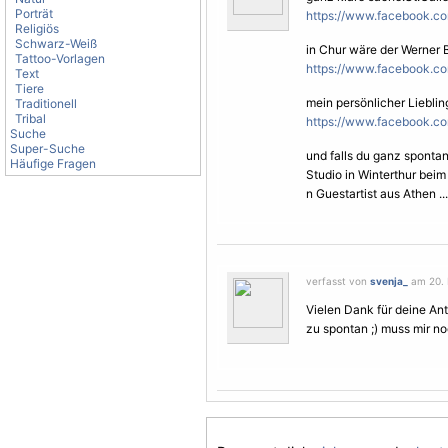
Porträt
https://www.facebook.com
Religiös
Schwarz-Weiß
in Chur wäre der Werner 
Tattoo-Vorlagen
https://www.facebook.co
Text
Tiere
mein persönlicher Liebling
Traditionell
Tribal
https://www.facebook.com
Suche
Super-Suche
und falls du ganz spontan
Häufige Fragen
Studio in Winterthur bei
n Guestartist aus Athen ...
verfasst von
svenja_
am 20. 
Vielen Dank für deine Ant
zu spontan ;) muss mir n