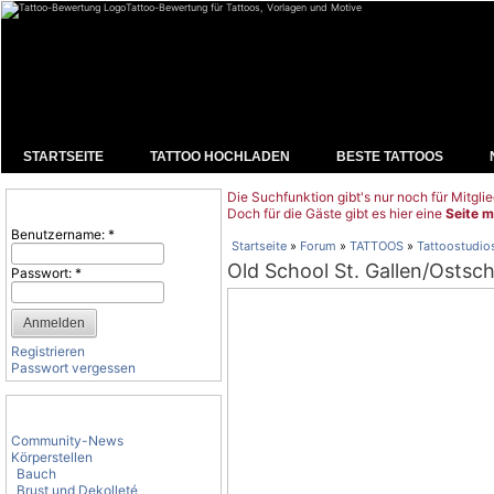
Tattoo-Bewertung für Tattoos, Vorlagen und Motive
STARTSEITE
TATTOO HOCHLADEN
BESTE TATTOOS
Die Suchfunktion gibt's nur noch für Mitglie
Benutzeranmeldung
Doch für die Gäste gibt es hier eine
Seite m
Benutzername:
*
Startseite
»
Forum
»
TATTOOS
»
Tattoostudio
Old School St. Gallen/Ostsc
Passwort:
*
Registrieren
Passwort vergessen
Tattoo-Kategorien
Community-News
Körperstellen
Bauch
Brust und Dekolleté