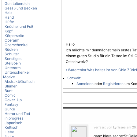
Genitalbereich
Gesäß und Becken
Hals
Hand
Hüfte
Knöchel und Fuß
Kopf
Körperseite
Oberarm
Hallo
Oberschenkel
Rücken
Ich möchte mir demnächst mein erstes Tat
Schulter
einem guten Studio für ein Tattoo im Stil
O
Sonstiges
Ostschweiz?
Steißbein
Unterarm
‹ Watercolor
Was haltet ihr von Ghia Züric
Unterschenkel
Motive
Schweiz
Abstrakt/Grafisch
Anmelden
oder
Registrieren
um Kom
Blumen
Bunt
Comic
Cover-Up
Fantasy
Gurke
Horror und Tod
in progress
Japanisch
Keltisch
verfasst von Lynissea am 20
Liebe
ganz klare sache:St.Gall
Natur