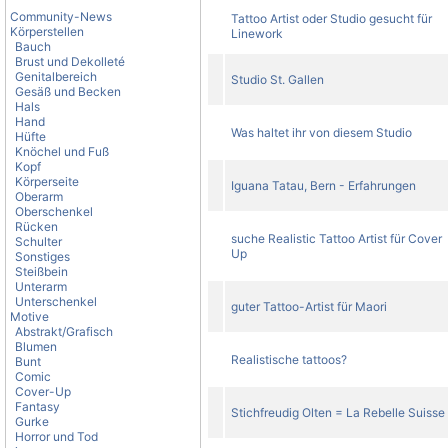
Community-News
Tattoo Artist oder Studio gesucht für
Körperstellen
Linework
Bauch
Brust und Dekolleté
Genitalbereich
Studio St. Gallen
Gesäß und Becken
Hals
Hand
Was haltet ihr von diesem Studio
Hüfte
Knöchel und Fuß
Kopf
Körperseite
Iguana Tatau, Bern - Erfahrungen
Oberarm
Oberschenkel
Rücken
suche Realistic Tattoo Artist für Cover
Schulter
Up
Sonstiges
Steißbein
Unterarm
Unterschenkel
guter Tattoo-Artist für Maori
Motive
Abstrakt/Grafisch
Blumen
Realistische tattoos?
Bunt
Comic
Cover-Up
Fantasy
Stichfreudig Olten = La Rebelle Suisse
Gurke
Horror und Tod