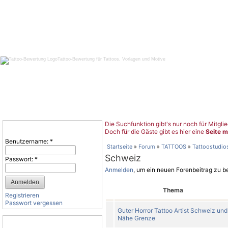
Tattoo-Bewertung für Tattoos, Vorlagen und Motive
Die Suchfunktion gibt's nur noch für Mitglie
Benutzeranmeldung
Doch für die Gäste gibt es hier eine
Seite m
Benutzername:
*
Startseite
»
Forum
»
TATTOOS
»
Tattoostudio
Schweiz
Passwort:
*
Anmelden
, um ein neuen Forenbeitrag zu b
Thema
Registrieren
Passwort vergessen
Guter Horror Tattoo Artist Schweiz und
Nähe Grenze
Tattoo-Kategorien