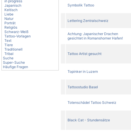
in progress
Symbolik Tattoo
Japanisch
Keltisch
Liebe
Natur
Lettering Zentralschweiz
Porträt
Religiös
Schwarz-Weiß
Achtung: Japanischer Drachen
Tattoo-Vorlagen
gesichtet in Romanshorner Hafen!
Text
Tiere
Traditionell
Tribal
Tattoo Artist gesucht
Suche
Super-Suche
Häufige Fragen
Topinker in Luzern
Tattoostudio Basel
Totenschädel Tattoo Schweiz
Black Cat - Stundensätze