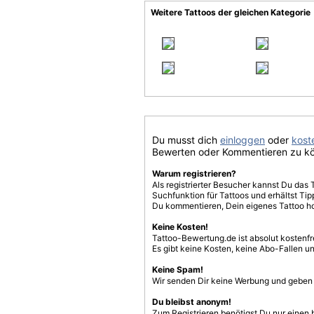
Weitere Tattoos der gleichen Kategorie
Du musst dich
einloggen
oder
koste
Bewerten oder Kommentieren zu k
Warum registrieren?
Als registrierter Besucher kannst Du das 
Suchfunktion für Tattoos und erhältst T
Du kommentieren, Dein eigenes Tattoo h
Keine Kosten!
Tattoo-Bewertung.de ist absolut kostenf
Es gibt keine Kosten, keine Abo-Fallen u
Keine Spam!
Wir senden Dir keine Werbung und geben D
Du bleibst anonym!
Zum Registrieren benötigst Du nur einen