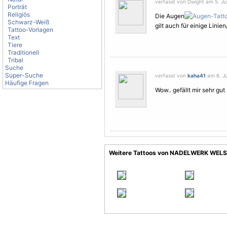
verfasst von Dwight am 5. Jul
Porträt
Religiös
Die Augen
Schwarz-Weiß
gilt auch für einige Linie
Tattoo-Vorlagen
Text
Tiere
Traditionell
Tribal
Suche
Super-Suche
verfasst von
kaha41
am 6. Ju
Häufige Fragen
Wow.. gefällt mir sehr gut
Weitere Tattoos von NADELWERK WELS