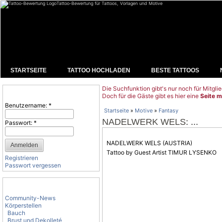
Tattoo-Bewertung für Tattoos, Vorlagen und Motive
STARTSEITE
TATTOO HOCHLADEN
BESTE TATTOOS
Die Suchfunktion gibt's nur noch für Mitglie
Benutzeranmeldung
Doch für die Gäste gibt es hier eine
Seite m
Benutzername:
*
Startseite
»
Motive
»
Fantasy
: ...
NADELWERK WELS
Passwort:
*
NADELWERK WELS (AUSTRIA)
Tattoo by Guest Artist TIMUR LYSENKO
Registrieren
Passwort vergessen
Tattoo-Kategorien
Community-News
Körperstellen
Bauch
Brust und Dekolleté