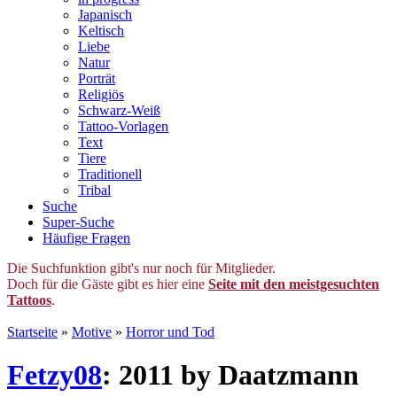
Japanisch
Keltisch
Liebe
Natur
Porträt
Religiös
Schwarz-Weiß
Tattoo-Vorlagen
Text
Tiere
Traditionell
Tribal
Suche
Super-Suche
Häufige Fragen
Die Suchfunktion gibt's nur noch für Mitglieder.
Doch für die Gäste gibt es hier eine
Seite mit den meistgesuchten
Tattoos
.
Startseite
»
Motive
»
Horror und Tod
Fetzy08
: 2011 by Daatzmann