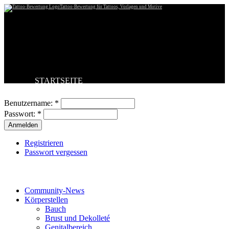
Tattoo-Bewertung für Tattoos, Vorlagen und Motive
STARTSEITE
Benutzeranmeldung
TATTOO HOCHLADEN
BESTE TATTOOS
Benutzername:
*
NEUESTE TATTOOS
Passwort:
*
KOMMENTARE
FORUM
HILFE
Registrieren
Passwort vergessen
Tattoo-Kategorien
Community-News
Körperstellen
Bauch
Brust und Dekolleté
Genitalbereich