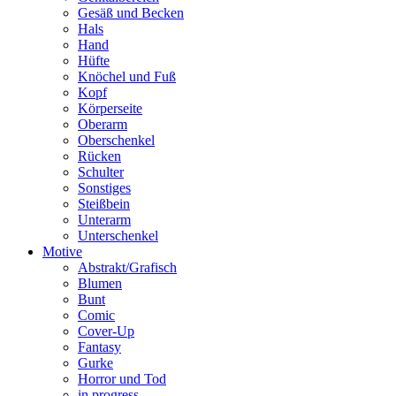
Gesäß und Becken
Hals
Hand
Hüfte
Knöchel und Fuß
Kopf
Körperseite
Oberarm
Oberschenkel
Rücken
Schulter
Sonstiges
Steißbein
Unterarm
Unterschenkel
Motive
Abstrakt/Grafisch
Blumen
Bunt
Comic
Cover-Up
Fantasy
Gurke
Horror und Tod
in progress