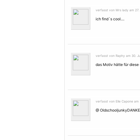
verfasst von Mrs lady am 27. 
ich find´s cool....
verfasst von Raphy am 30. Jul
das
Motiv
hätte für diese
verfasst von Elle Capone am 
@ OldschooljunkyDANKE!!