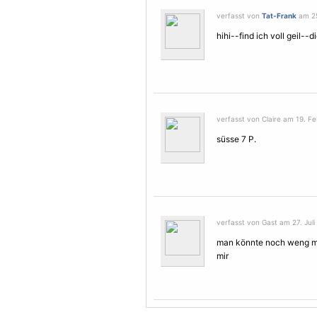
verfasst von
Tat-Frank
am 25
hihi--find ich voll geil--
verfasst von Claire am 19. Fe
süsse 7 P.
verfasst von Gast am 27. Juli
man könnte noch weng me
mir