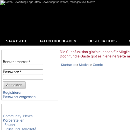
Tattoo-Bewertung für Tattoos, Vorlagen und Motive
STARTSEITE
TATTOO HOCHLADEN
BESTE TATTOOS
Die Suchfunktion gibt's nur noch für Mitglie
Benutzeranmeldung
Doch für die Gäste gibt es hier eine
Seite m
Benutzername:
*
Startseite
»
Motive
»
Comic
Passwort:
*
Registrieren
Passwort vergessen
Tattoo-Kategorien
Community-News
Körperstellen
Bauch
Brust und Dekolleté