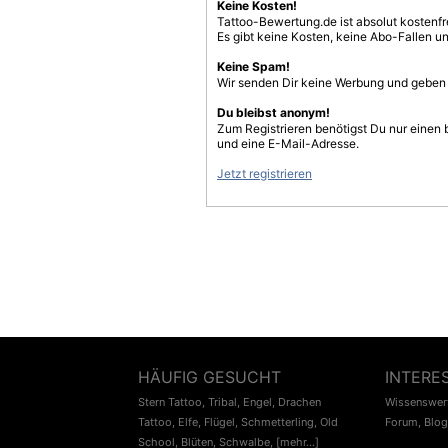
Keine Kosten!
Tattoo-Bewertung.de ist absolut kostenf
Es gibt keine Kosten, keine Abo-Fallen u
Keine Spam!
Wir senden Dir keine Werbung und geben D
Du bleibst anonym!
Zum Registrieren benötigst Du nur einen
und eine E-Mail-Adresse.
Jetzt registrieren
HÄUFIG GESUCHT
INTERE
Stern Tattoo
,
Tribal
,
Engel
,
Drachen
Wissenswert
Tattoo
,
Elfe
,
Flügel
,
Schmetterling
,
Old
Forum
,
Blog
School
,
Blüten
,
Schwalbe
,
[mehr...]