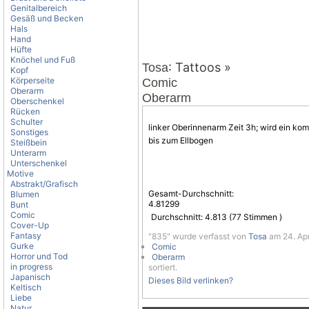
Genitalbereich
Gesäß und Becken
Hals
Hand
Hüfte
Knöchel und Fuß
: Tattoos »
Tosa
Kopf
Körperseite
Comic
Oberarm
Oberarm
Oberschenkel
Rücken
Schulter
linker Oberinnenarm Zeit 3h; wird ein kom
Sonstiges
bis zum Ellbogen
Steißbein
Unterarm
Unterschenkel
Motive
Abstrakt/Grafisch
Gesamt-Durchschnitt:
Blumen
4.81299
Bunt
Comic
Durchschnitt:
4.813
(
77
Stimmen )
Cover-Up
Fantasy
"835" wurde verfasst von
Tosa
am 24. Apr
Gurke
Comic
Horror und Tod
Oberarm
in progress
sortiert.
Japanisch
Dieses Bild verlinken?
Keltisch
Liebe
Natur