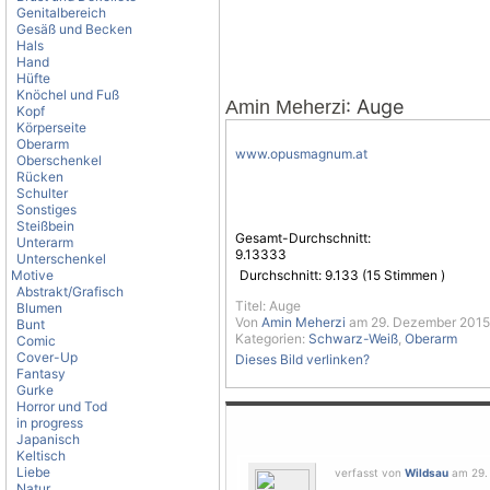
Genitalbereich
Gesäß und Becken
Hals
Hand
Hüfte
Knöchel und Fuß
: Auge
Amin Meherzi
Kopf
Körperseite
Oberarm
www.opusmagnum.at
Oberschenkel
Rücken
Schulter
Sonstiges
Steißbein
Gesamt-Durchschnitt:
Unterarm
9.13333
Unterschenkel
Motive
Durchschnitt:
9.133
(
15
Stimmen )
Abstrakt/Grafisch
Titel: Auge
Blumen
Von
Amin Meherzi
am 29. Dezember 2015 
Bunt
Kategorien:
Schwarz-Weiß
,
Oberarm
Comic
Cover-Up
Dieses Bild verlinken?
Fantasy
Gurke
Horror und Tod
in progress
Japanisch
Keltisch
Liebe
verfasst von
Wildsau
am 29. 
Natur