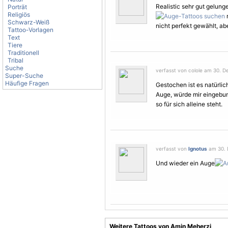
Realistic sehr gut gelun
Porträt
Religiös
r
Schwarz-Weiß
nicht perfekt gewählt, a
Tattoo-Vorlagen
Text
Tiere
Traditionell
Tribal
Suche
verfasst von colole am 30. D
Super-Suche
Häufige Fragen
Gestochen ist es natürlic
Auge, würde mir eingebun
so für sich alleine steht.
verfasst von
Ignotus
am 30. 
Und wieder ein Auge
Weitere Tattoos von Amin Meherzi