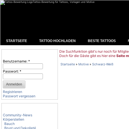
Tattoo-Bewertung für Tattoos, Vorlagen und Motive
STARTSEITE
TATTOO HOCHLADEN
BESTE TATTOOS
Die Suchfunktion gibt's nur noch für Mitglie
Benutzeranmeldung
Doch für die Gäste gibt es hier eine
Seite m
Benutzername:
*
Startseite
»
Motive
»
Schwarz-Weiß
Passwort:
*
Registrieren
Passwort vergessen
Tattoo-Kategorien
Community-News
Körperstellen
Bauch
Brust und Dekolleté