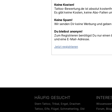
Keine Kosten!
Tattoo-Bewertung.de ist absolut kostenf
Es gibt keine Kosten, keine Abo-Fallen u
Keine Spam!
Wir senden Dir keine Werbung und geben D
Du bleibst anonym!
Zum Registrieren benötigst Du nur einen
und eine E-Mail-Adresse.
Jetzt registrieren
HÄUFIG GESUCHT
INTERE
Stern Tattoo
,
Tribal
,
Engel
,
Drachen
Wissenswert
Tattoo
,
Elfe
,
Flügel
,
Schmetterling
,
Old
Forum
,
Blog