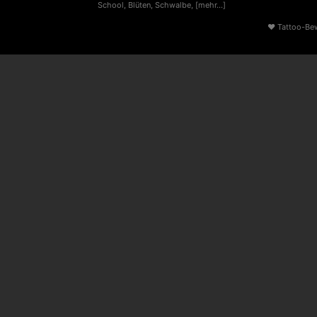
School
,
Blüten
,
Schwalbe
,
[mehr...]
♥
Tattoo-Be