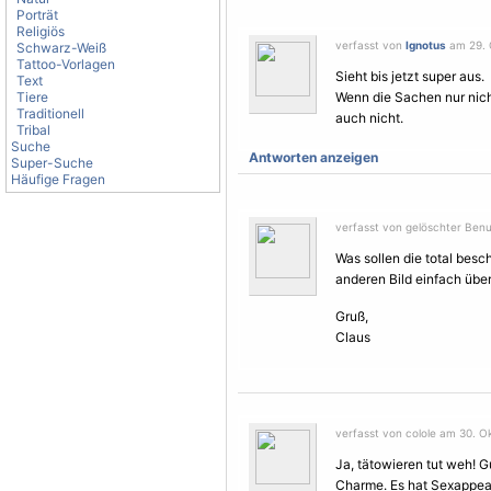
Porträt
Religiös
verfasst von
Ignotus
am 29. 
Schwarz-Weiß
Tattoo-Vorlagen
Sieht bis jetzt super aus.
Text
Tiere
Wenn die Sachen nur nich
Traditionell
auch nicht.
Tribal
Suche
Antworten anzeigen
Super-Suche
Häufige Fragen
verfasst von gelöschter Benu
Was sollen die total bes
anderen Bild einfach üb
Gruß,
Claus
verfasst von colole am 30. Ok
Ja,
tätowieren
tut weh! G
Charme. Es hat Sexappeal