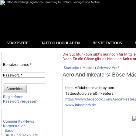
Tattoo-Bewertung für Tattoos, Vorlagen und Motive
STARTSEITE
TATTOO HOCHLADEN
BESTE TATTOOS
Die Suchfunktion gibt's nur noch für Mitglie
Benutzeranmeldung
Doch für die Gäste gibt es hier eine
Seite m
Benutzername:
*
Startseite
»
Motive
»
Schwarz-Weiß
: Böse Mä
Aero And Inkeaters
Passwort:
*
böse Mädchen-made by aero
Tattoostudio aero&inkeaters
Registrieren
https://www.facebook.com/Aeroinkeater
Passwort vergessen
www.inkeaters.de
Tattoo-Kategorien
Community-News
Körperstellen
Bauch
Brust und Dekolleté