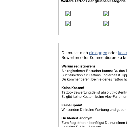
Weitere Tattoos der gleichen Kategorie
Du musst dich
einloggen
oder
koste
Bewerten oder Kommentieren zu k
Warum registrieren?
Als registrierter Besucher kannst Du das 
Suchfunktion für Tattoos und erhältst T
Du kommentieren, Dein eigenes Tattoo h
Keine Kosten!
Tattoo-Bewertung.de ist absolut kostenf
Es gibt keine Kosten, keine Abo-Fallen u
Keine Spam!
Wir senden Dir keine Werbung und geben D
Du bleibst anonym!
Zum Registrieren benötigst Du nur einen
und eine E-Mail-Adresse.