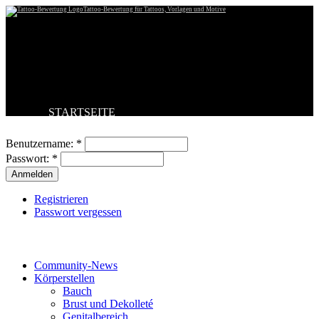
Tattoo-Bewertung für Tattoos, Vorlagen und Motive
STARTSEITE
Benutzeranmeldung
TATTOO HOCHLADEN
BESTE TATTOOS
Benutzername:
*
NEUESTE TATTOOS
Passwort:
*
KOMMENTARE
FORUM
HILFE
Registrieren
Passwort vergessen
Tattoo-Kategorien
Community-News
Körperstellen
Bauch
Brust und Dekolleté
Genitalbereich