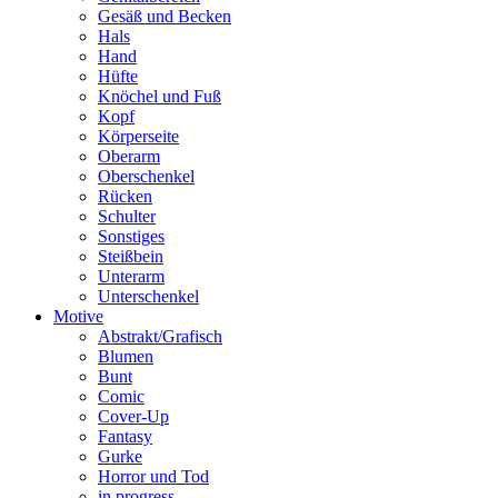
Gesäß und Becken
Hals
Hand
Hüfte
Knöchel und Fuß
Kopf
Körperseite
Oberarm
Oberschenkel
Rücken
Schulter
Sonstiges
Steißbein
Unterarm
Unterschenkel
Motive
Abstrakt/Grafisch
Blumen
Bunt
Comic
Cover-Up
Fantasy
Gurke
Horror und Tod
in progress