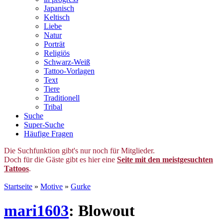
Japanisch
Keltisch
Liebe
Natur
Porträt
Religiös
Schwarz-Weiß
Tattoo-Vorlagen
Text
Tiere
Traditionell
Tribal
Suche
Super-Suche
Häufige Fragen
Die Suchfunktion gibt's nur noch für Mitglieder.
Doch für die Gäste gibt es hier eine
Seite mit den meistgesuchten
Tattoos
.
Startseite
»
Motive
»
Gurke
mari1603
: Blowout