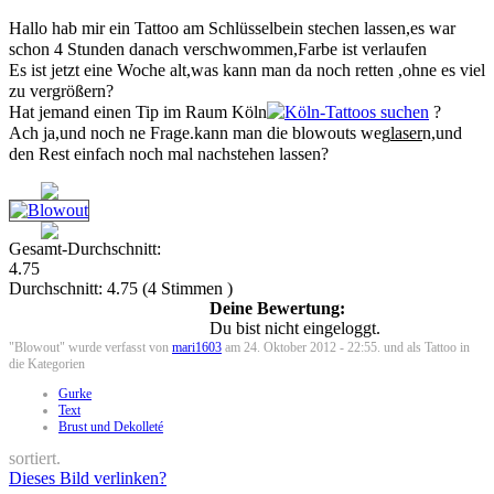
Hallo hab mir ein Tattoo am Schlüsselbein stechen lassen,es war
schon 4 Stunden danach verschwommen,Farbe ist verlaufen
Es ist jetzt eine Woche alt,was kann man da noch retten ,ohne es viel
zu vergrößern?
Hat jemand einen Tip im Raum Köln
?
Ach ja,und noch ne Frage.kann man die blowouts weg
laser
n,und
den Rest einfach noch mal nachstehen lassen?
Gesamt-Durchschnitt:
4.75
Durchschnitt:
4.75
(
4
Stimmen )
Deine Bewertung:
Du bist nicht eingeloggt.
"Blowout" wurde verfasst von
mari1603
am 24. Oktober 2012 - 22:55. und als Tattoo in
die Kategorien
Gurke
Text
Brust und Dekolleté
sortiert.
Dieses Bild verlinken?