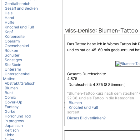
Genitalbereich
Gesäß und Becken
Hals
Hand
Hüfte
Knöchel und Fuß
: Blumen-Tattoo
Miss-Denise
Kopf
Körperseite
Oberarm
Das Tattoo habe ich in Worms Tattoo ink 
Oberschenkel
und es hat ca 45-60 min gedauert und hat
Rücken
Schulter
Sonstiges
Steißbein
Unterarm
Unterschenkel
Gesamt-Durchschnitt:
Motive
4.875
Abstrakt/Grafisch
Durchschnitt:
4.875
(
8
Stimmen )
Blumen
Bunt
"Blumen-Tattoo kurz nach dem stechen" 
Comic
22:36. und als Tattoo in die Kategorien
Cover-Up
Blumen
Fantasy
Knöchel und Fuß
Gurke
sortiert.
Horror und Tod
Dieses Bild verlinken?
in progress
Japanisch
Keltisch
Liebe
Natur