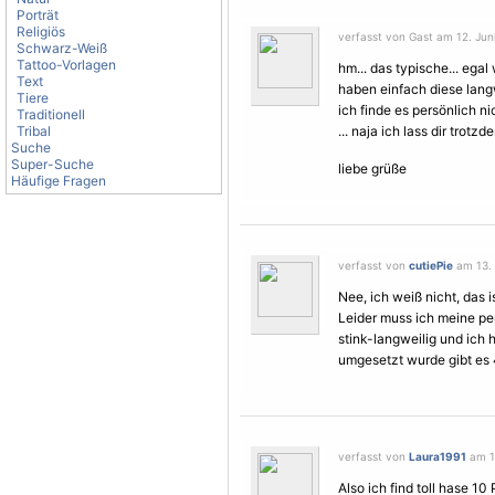
Porträt
Religiös
verfasst von Gast am 12. Juni
Schwarz-Weiß
Tattoo-Vorlagen
hm... das typische... egal
Text
haben einfach diese lang
Tiere
ich finde es persönlich ni
Traditionell
Tribal
... naja ich lass dir trotz
Suche
Super-Suche
liebe grüße
Häufige Fragen
verfasst von
cutiePie
am 13. 
Nee, ich weiß nicht, das i
Leider muss ich meine p
stink-langweilig und ich 
umgesetzt wurde gibt es
verfasst von
Laura1991
am 13
Also ich find toll hase 10