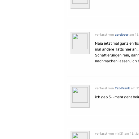
verfasst von
aerdbeer
am 13.
Naja jetzt mal ganz ehrlic
mal andere Tatts hier an.
Schattierungen rein, dann
nachmachen lassen, ich bl
verfasst von
Tat-Frank
am 13
ich geb 5--mehr geht bei
verfasst von miri31 am 13. Ju