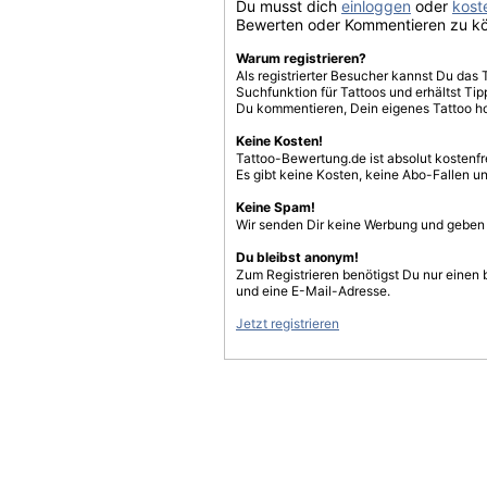
Du musst dich
einloggen
oder
koste
Bewerten oder Kommentieren zu k
Warum registrieren?
Als registrierter Besucher kannst Du das 
Suchfunktion für Tattoos und erhältst T
Du kommentieren, Dein eigenes Tattoo h
Keine Kosten!
Tattoo-Bewertung.de ist absolut kostenf
Es gibt keine Kosten, keine Abo-Fallen u
Keine Spam!
Wir senden Dir keine Werbung und geben D
Du bleibst anonym!
Zum Registrieren benötigst Du nur einen
und eine E-Mail-Adresse.
Jetzt registrieren