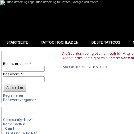
Tattoo-Bewertung für Tattoos, Vorlagen und Motive
STARTSEITE
TATTOO HOCHLADEN
BESTE TATTOOS
Die Suchfunktion gibt's nur noch für Mitglie
Benutzeranmeldung
Doch für die Gäste gibt es hier eine
Seite m
Benutzername:
*
Startseite
»
Motive
»
Blumen
Passwort:
*
Registrieren
Passwort vergessen
Tattoo-Kategorien
Community-News
Körperstellen
Bauch
Brust und Dekolleté