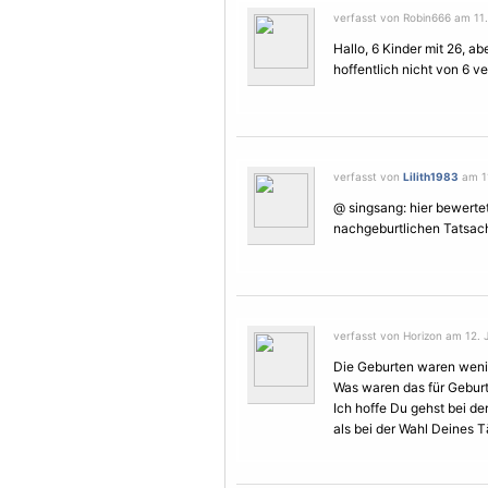
verfasst von Robin666 am 11. 
Hallo, 6 Kinder mit 26, ab
hoffentlich nicht von 6 
verfasst von
Lilith1983
am 11
@ singsang: hier bewerte
nachgeburtlichen Tatsac
verfasst von Horizon am 12. Ju
Die Geburten waren weni
Was waren das für Geburte
Ich hoffe Du gehst bei de
als bei der Wahl Deines T