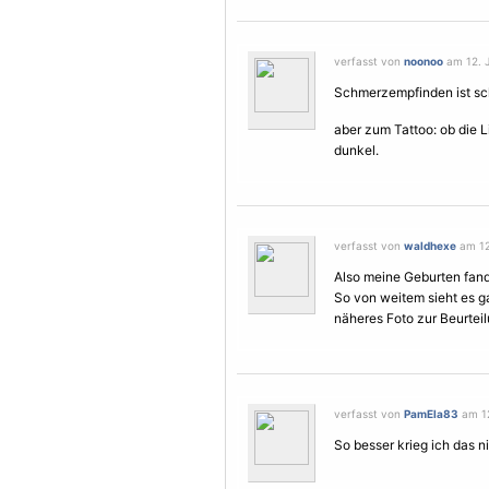
verfasst von
noonoo
am 12. J
Schmerzempfinden ist sch
aber zum Tattoo: ob die Li
dunkel.
verfasst von
waldhexe
am 12.
Also meine Geburten fand
So von weitem sieht es ga
näheres Foto zur Beurtei
verfasst von
PamEla83
am 12
So besser krieg ich das ni