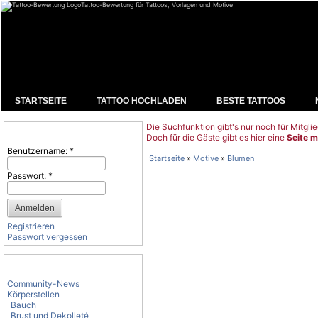
Tattoo-Bewertung für Tattoos, Vorlagen und Motive
STARTSEITE
TATTOO HOCHLADEN
BESTE TATTOOS
Die Suchfunktion gibt's nur noch für Mitglie
Benutzeranmeldung
Doch für die Gäste gibt es hier eine
Seite m
Benutzername:
*
Startseite
»
Motive
»
Blumen
Passwort:
*
Registrieren
Passwort vergessen
Tattoo-Kategorien
Community-News
Körperstellen
Bauch
Brust und Dekolleté