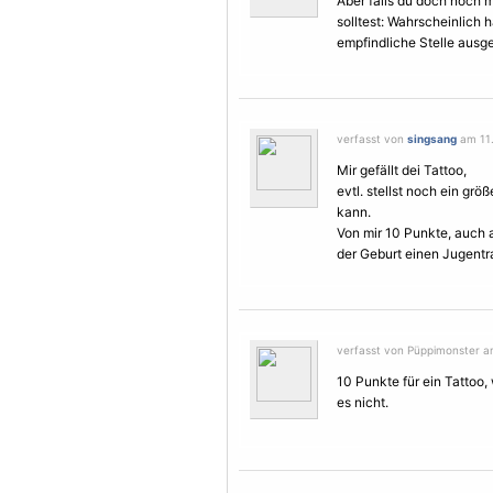
Aber falls du doch noch 
solltest: Wahrscheinlich 
empfindliche Stelle ausg
verfasst von
singsang
am 11.
Mir gefällt dei Tattoo,
evtl. stellst noch ein grö
kann.
Von mir 10 Punkte, auch 
der Geburt einen Jugentra
verfasst von Püppimonster am 
10 Punkte für ein Tattoo
es nicht.