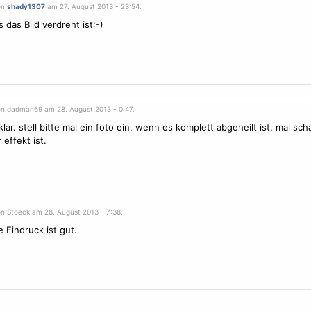
on
shady1307
am 27. August 2013 - 23:54.
 das Bild verdreht ist:-)
on dadman69 am 28. August 2013 - 0:47.
klar. stell bitte mal ein foto ein, wenn es komplett abgeheilt ist. mal sc
effekt ist.
on Stoeck am 28. August 2013 - 7:38.
e Eindruck ist gut.