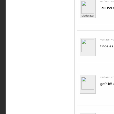
verfasst v
Faul bei
Moderator
verfasst v
finde es
verfasst v
gefällt!! 