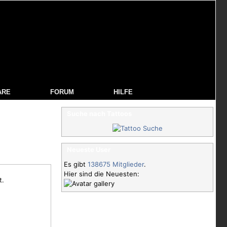
ARE
FORUM
HILFE
Suche nach Tattoos
Neueste User
Es gibt
138675 Mitglieder
.
Hier sind die Neuesten:
t.