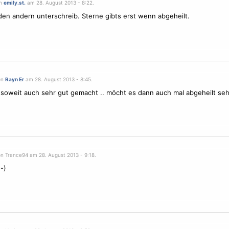
on
emily.st.
am 28. August 2013 - 8:22.
 den andern unterschreib.
Sterne
gibts erst wenn abgeheilt.
on
Rayn Er
am 28. August 2013 - 8:45.
 soweit auch sehr gut gemacht .. möcht es dann auch mal abgeheilt se
on Trance94 am 28. August 2013 - 9:18.
:-)