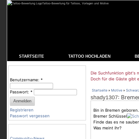
Tattoo-Bewertung für Tattoos, Vorlagen und Motive
STARTSEITE
TATTOO HOCHLADEN
B
Benutzeranmeldung
Die Suchfunktion gibt's n
Doch für die Gäste gibt 
Benutzername:
*
Startseite
»
Motive
»
Schwar
Passwort:
*
: Breme
shady1307
Registrieren
Bin in Bremen geboren. 
Passwort vergessen
Bremer Schlüssel
Finde das es ne saubere
Was meint ihr?
Tattoo-Kategorien
Community-News