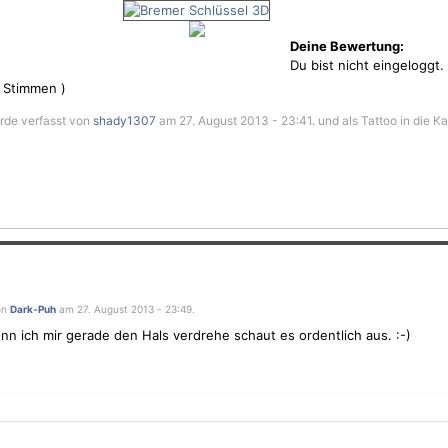
Deine Bewertung:
Du bist nicht eingeloggt.
Stimmen )
rde verfasst von
shady1307
am 27. August 2013 - 23:41. und als Tattoo in die K
on
Dark-Puh
am 27. August 2013 - 23:49.
n ich mir gerade den Hals verdrehe schaut es ordentlich aus. :-)