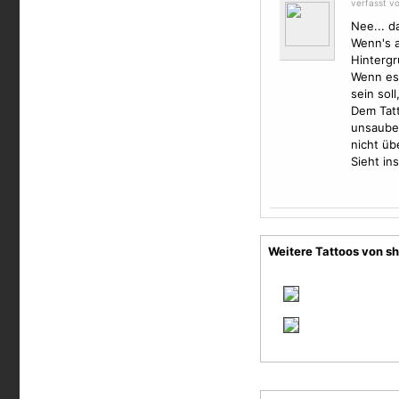
verfasst v
Nee... d
Wenn's a
Hintergr
Wenn es 
sein sol
Dem Tatt
unsauber
nicht übe
Sieht in
Weitere Tattoos von s