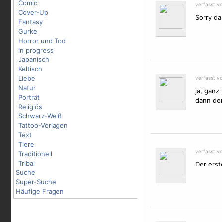
Comic
verfasst v
Cover-Up
Sorry das
Fantasy
Gurke
Horror und Tod
in progress
Japanisch
Keltisch
Liebe
verfasst v
Natur
ja, ganz 
Porträt
dann der 
Religiös
Schwarz-Weiß
Tattoo-Vorlagen
Text
Tiere
verfasst v
Traditionell
Tribal
Der erst
Suche
Super-Suche
Häufige Fragen