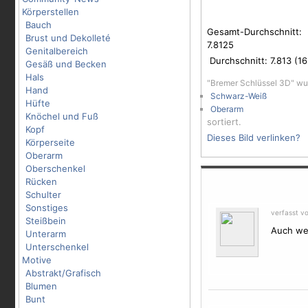
Körperstellen
Bauch
Gesamt-Durchschnitt:
Brust und Dekolleté
7.8125
Genitalbereich
Durchschnitt:
7.813
(
16
Gesäß und Becken
Hals
"Bremer Schlüssel 3D" wu
Hand
Schwarz-Weiß
Hüfte
Oberarm
Knöchel und Fuß
sortiert.
Kopf
Dieses Bild verlinken?
Körperseite
Oberarm
Oberschenkel
Rücken
Schulter
Sonstiges
verfasst v
Steißbein
Auch wen
Unterarm
Unterschenkel
Motive
Abstrakt/Grafisch
Blumen
Bunt