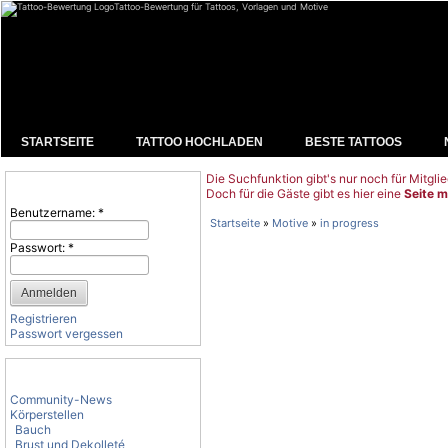
Tattoo-Bewertung für Tattoos, Vorlagen und Motive
STARTSEITE
TATTOO HOCHLADEN
BESTE TATTOOS
Die Suchfunktion gibt's nur noch für Mitglie
Benutzeranmeldung
Doch für die Gäste gibt es hier eine
Seite m
Benutzername:
*
Startseite
»
Motive
»
in progress
Passwort:
*
Registrieren
Passwort vergessen
Tattoo-Kategorien
Community-News
Körperstellen
Bauch
Brust und Dekolleté