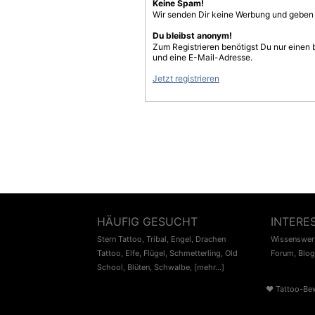
Keine Spam!
Wir senden Dir keine Werbung und geben D
Du bleibst anonym!
Zum Registrieren benötigst Du nur einen
und eine E-Mail-Adresse.
Jetzt registrieren
HÄUFIG GESUCHT
INTERE
Stern Tattoo
,
Tribal
,
Engel
,
Drachen
Wissenswert
Tattoo
,
Elfe
,
Flügel
,
Schmetterling
,
Old
Forum
,
Blog
School
,
Blüten
,
Schwalbe
,
[mehr...]
♥
Tattoo-Be