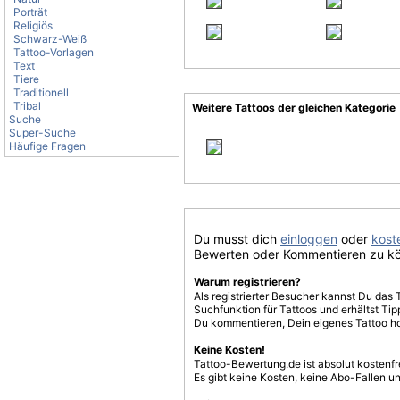
Porträt
Religiös
Schwarz-Weiß
Tattoo-Vorlagen
Text
Tiere
Traditionell
Tribal
Weitere Tattoos der gleichen Kategorie
Suche
Super-Suche
Häufige Fragen
Du musst dich
einloggen
oder
koste
Bewerten oder Kommentieren zu k
Warum registrieren?
Als registrierter Besucher kannst Du das 
Suchfunktion für Tattoos und erhältst T
Du kommentieren, Dein eigenes Tattoo h
Keine Kosten!
Tattoo-Bewertung.de ist absolut kostenf
Es gibt keine Kosten, keine Abo-Fallen u