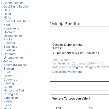
Genitalbereich
Gesäß und Becken
Hals
Hand
Hüfte
Knöchel und Fuß
: Buddha
Valerij
Kopf
Körperseite
Oberarm
Oberschenkel
Rücken
Schulter
Gesamt-Durchschnitt:
Sonstiges
9.17391
Steißbein
Durchschnitt:
9.174
(
23
Stimmen )
Unterarm
Unterschenkel
Titel: Buddha
Motive
Von
Valerij
am 22. Januar 2016 - 4:40
Abstrakt/Grafisch
Kategorien:
in progress
,
Religiös
,
Schwarz
Blumen
Dieses Bild verlinken?
Bunt
Comic
Cover-Up
Fantasy
Gurke
Horror und Tod
in progress
Japanisch
Weitere Tattoos von Valerij
Keltisch
Liebe
Natur