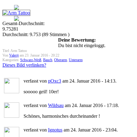
Gesamt-Durchschnitt:
9.75281
Durchschnitt:
9.753
(
89
Stimmen )
Deine Bewertung:
Du bist nicht eingeloggt.
Titel: Arm Tattoo
Von
Valerij
am 23. Januar 2016 - 20:22
Kategorien:
Schwarz-Weiß
,
Bauch
,
Oberarm
,
Unterarm
Dieses Bild verlinken?
verfasst von
pOxc3
am 24. Januar 2016 - 14:13.
sooooo geil! 10er!
verfasst von
Wildsau
am 24. Januar 2016 - 17:18.
Schönes, harmonisches durcheinander !
verfasst von
Ignotus
am 24. Januar 2016 - 23:04.