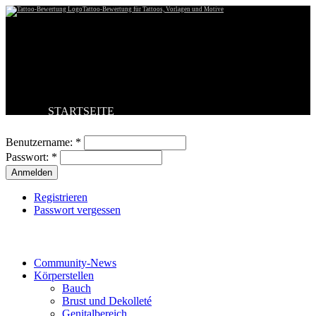
Tattoo-Bewertung für Tattoos, Vorlagen und Motive
STARTSEITE
Benutzeranmeldung
TATTOO HOCHLADEN
BESTE TATTOOS
Benutzername:
*
NEUESTE TATTOOS
Passwort:
*
KOMMENTARE
FORUM
HILFE
Registrieren
Passwort vergessen
Tattoo-Kategorien
Community-News
Körperstellen
Bauch
Brust und Dekolleté
Genitalbereich