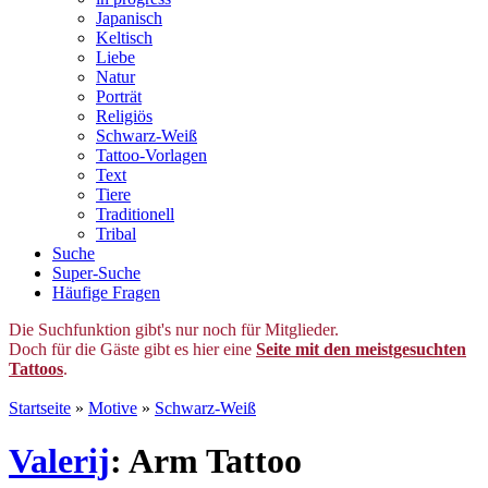
Japanisch
Keltisch
Liebe
Natur
Porträt
Religiös
Schwarz-Weiß
Tattoo-Vorlagen
Text
Tiere
Traditionell
Tribal
Suche
Super-Suche
Häufige Fragen
Die Suchfunktion gibt's nur noch für Mitglieder.
Doch für die Gäste gibt es hier eine
Seite mit den meistgesuchten
Tattoos
.
Startseite
»
Motive
»
Schwarz-Weiß
Valerij
: Arm Tattoo