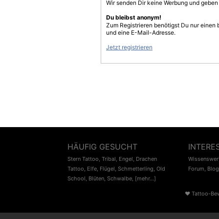
Wir senden Dir keine Werbung und geben D
Du bleibst anonym!
Zum Registrieren benötigst Du nur einen
und eine E-Mail-Adresse.
Jetzt registrieren
HÄUFIG GESUCHT
INTERE
Stern Tattoo
,
Tribal
,
Engel
,
Drachen
Wissenswert
Tattoo
,
Elfe
,
Flügel
,
Schmetterling
,
Old
Forum
,
Blog
School
,
Blüten
,
Schwalbe
,
[mehr...]
♥
Tattoo-Be