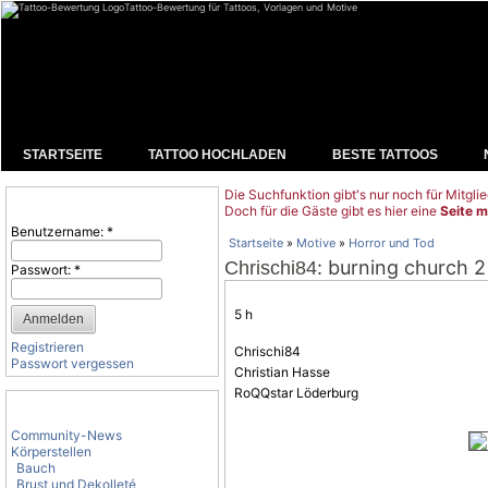
Tattoo-Bewertung für Tattoos, Vorlagen und Motive
STARTSEITE
TATTOO HOCHLADEN
BESTE TATTOOS
Die Suchfunktion gibt's nur noch für Mitglie
Benutzeranmeldung
Doch für die Gäste gibt es hier eine
Seite m
Benutzername:
*
Startseite
»
Motive
»
Horror und Tod
: burning church 2
Chrischi84
Passwort:
*
5 h
Registrieren
Chrischi84
Passwort vergessen
Christian Hasse
RoQQstar Löderburg
Tattoo-Kategorien
Community-News
Körperstellen
Bauch
Brust und Dekolleté