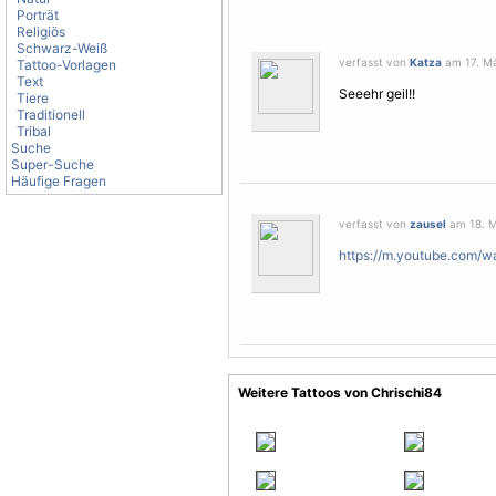
Porträt
Religiös
Schwarz-Weiß
verfasst von
Katza
am 17. Mä
Tattoo-Vorlagen
Text
Seeehr geil!!
Tiere
Traditionell
Tribal
Suche
Super-Suche
Häufige Fragen
verfasst von
zausel
am 18. M
https://m.youtube.com/
Weitere Tattoos von Chrischi84