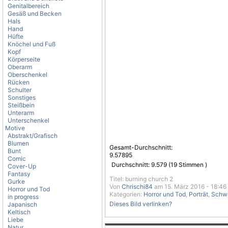
Genitalbereich
Gesäß und Becken
Hals
Hand
Hüfte
Knöchel und Fuß
Kopf
Körperseite
Oberarm
Oberschenkel
Rücken
Schulter
Sonstiges
Steißbein
Unterarm
Unterschenkel
Motive
Abstrakt/Grafisch
Blumen
Gesamt-Durchschnitt:
Bunt
9.57895
Comic
Durchschnitt:
9.579
(
19
Stimmen )
Cover-Up
Fantasy
Titel: burning church 2
Gurke
Von
Chrischi84
am 15. März 2016 - 18:46
Horror und Tod
Kategorien:
Horror und Tod
,
Porträt
,
Schw
in progress
Dieses Bild verlinken?
Japanisch
Keltisch
Liebe
Natur