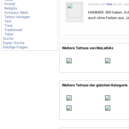
Porträt
verfasst von
free
am 25. Juni
Religiös
HAMMER. Will haben. Sc
Schwarz-Weiß
Tattoo-Vorlagen
auch ohne Farben aus. J
Text
Tiere
Traditionell
Tribal
Suche
Super-Suche
Häufige Fragen
Weitere Tattoos von MaLaKiAz
Weitere Tattoos der gleichen Kategorie