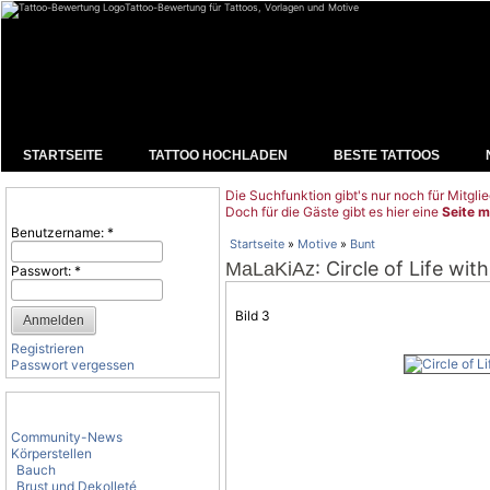
Tattoo-Bewertung für Tattoos, Vorlagen und Motive
STARTSEITE
TATTOO HOCHLADEN
BESTE TATTOOS
Die Suchfunktion gibt's nur noch für Mitglie
Benutzeranmeldung
Doch für die Gäste gibt es hier eine
Seite m
Benutzername:
*
Startseite
»
Motive
»
Bunt
: Circle of Life wi
MaLaKiAz
Passwort:
*
Bild 3
Registrieren
Passwort vergessen
Tattoo-Kategorien
Community-News
Körperstellen
Bauch
Brust und Dekolleté