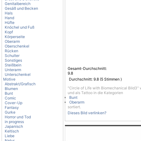
Genitalbereich
Gesäß und Becken
Hals
Hand
Hüfte
Knöchel und Fuß
Kopf
Körperseite
Oberarm
Oberschenkel
Rücken
Schulter
Sonstiges
Steißbein
Gesamt-Durchschnitt:
Unterarm
9.8
Unterschenkel
Motive
Durchschnitt:
9.8
(
5
Stimmen )
Abstrakt/Grafisch
"Circle of Life with Biomechanical Bild3"
Blumen
und als Tattoo in die Kategorien
Bunt
Bunt
Comic
Oberarm
Cover-Up
sortiert.
Fantasy
Gurke
Dieses Bild verlinken?
Horror und Tod
in progress
Japanisch
Keltisch
Liebe
Natur