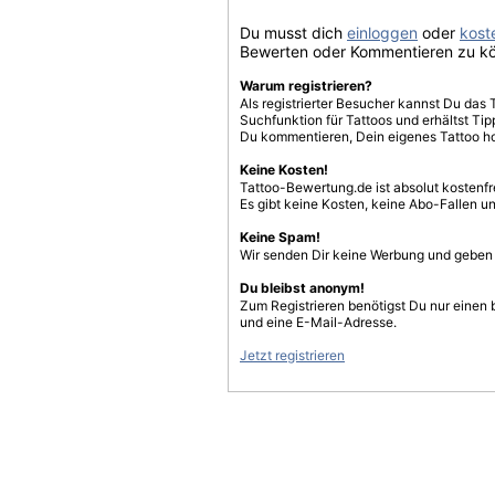
Du musst dich
einloggen
oder
koste
Bewerten oder Kommentieren zu k
Warum registrieren?
Als registrierter Besucher kannst Du das 
Suchfunktion für Tattoos und erhältst T
Du kommentieren, Dein eigenes Tattoo h
Keine Kosten!
Tattoo-Bewertung.de ist absolut kostenf
Es gibt keine Kosten, keine Abo-Fallen u
Keine Spam!
Wir senden Dir keine Werbung und geben D
Du bleibst anonym!
Zum Registrieren benötigst Du nur einen
und eine E-Mail-Adresse.
Jetzt registrieren