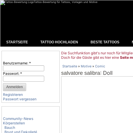
Tattoo-Bewertung für Tattoos, Vorlagen und Motive
STARTSEITE
TATTOO HOCHLADEN
BESTE TATTOOS
Die Suchfunktion gibt's nur noch für Mitglie
Benutzeranmeldung
Doch für die Gäste gibt es hier eine
Seite m
Benutzername:
*
Startseite
»
Motive
»
Comic
: Doll
salvatore salibra
Passwort:
*
Registrieren
Passwort vergessen
Tattoo-Kategorien
Community-News
Körperstellen
Bauch
Brust und Dekolleté