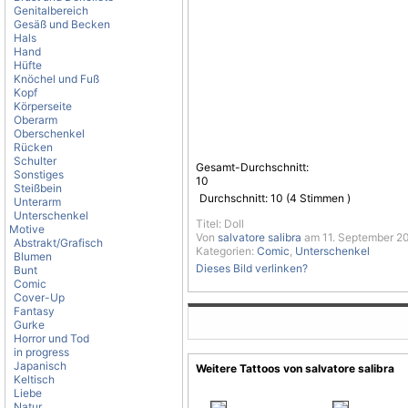
Genitalbereich
Gesäß und Becken
Hals
Hand
Hüfte
Knöchel und Fuß
Kopf
Körperseite
Oberarm
Oberschenkel
Rücken
Schulter
Gesamt-Durchschnitt:
Sonstiges
10
Steißbein
Durchschnitt:
10
(
4
Stimmen )
Unterarm
Unterschenkel
Titel: Doll
Motive
Von
salvatore salibra
am 11. September 20
Abstrakt/Grafisch
Kategorien:
Comic
,
Unterschenkel
Blumen
Dieses Bild verlinken?
Bunt
Comic
Cover-Up
Fantasy
Gurke
Horror und Tod
in progress
Japanisch
Weitere Tattoos von salvatore salibra
Keltisch
Liebe
Natur