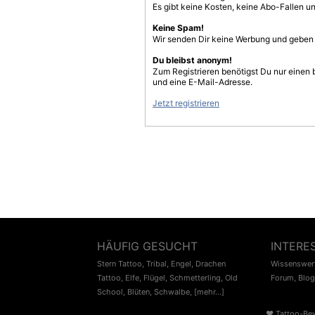
Es gibt keine Kosten, keine Abo-Fallen u
Keine Spam!
Wir senden Dir keine Werbung und geben D
Du bleibst anonym!
Zum Registrieren benötigst Du nur einen
und eine E-Mail-Adresse.
Jetzt registrieren
HÄUFIG GESUCHT
INTERE
Stern Tattoo
,
Tribal
,
Engel
,
Drachen
Wissenswert
Tattoo
,
Elfe
,
Flügel
,
Schmetterling
,
Old
Forum
,
Blog
School
,
Blüten
,
Schwalbe
,
[mehr...]
♥
Tattoo-Be