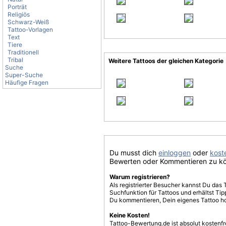
Porträt
Religiös
Schwarz-Weiß
Tattoo-Vorlagen
Text
Tiere
Traditionell
Tribal
Weitere Tattoos der gleichen Kategorie
Suche
Super-Suche
Häufige Fragen
Du musst dich
einloggen
oder
koste
Bewerten oder Kommentieren zu k
Warum registrieren?
Als registrierter Besucher kannst Du das 
Suchfunktion für Tattoos und erhältst T
Du kommentieren, Dein eigenes Tattoo h
Keine Kosten!
Tattoo-Bewertung.de ist absolut kostenf