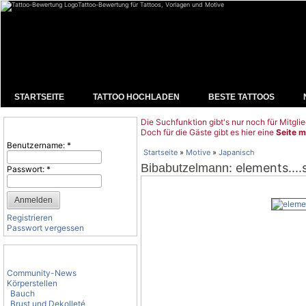
Tattoo-Bewertung für Tattoos, Vorlagen und Motive
STARTSEITE
TATTOO HOCHLADEN
BESTE TATTOOS
Die Suchfunktion gibt's nur noch für Mitglie
Benutzeranmeldung
Doch für die Gäste gibt es hier eine
Seite m
Benutzername:
*
Startseite
»
Motive
»
Japanisch
: elements....s
Bibabutzelmann
Passwort:
*
Registrieren
Passwort vergessen
Tattoo-Kategorien
Community-News
Körperstellen
Bauch
Brust und Dekolleté