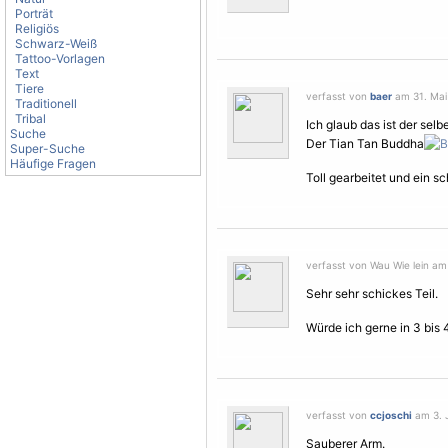
Porträt
Religiös
Schwarz-Weiß
Tattoo-Vorlagen
Text
Tiere
verfasst von
baer
am 31. Mai 
Traditionell
Tribal
Ich glaub das ist der sel
Suche
Der Tian Tan Buddha
Super-Suche
Häufige Fragen
Toll gearbeitet und ein s
verfasst von Wau Wie lein am
Sehr sehr schickes Teil.
Würde ich gerne in 3 bis
verfasst von
ccjoschi
am 3. J
Sauberer Arm.