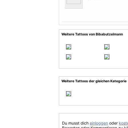
Weitere Tattoos von Bibabutzelmann
Weitere Tattoos der gleichen Kategorie
Du musst dich
einloggen
oder
koste
Bewerten oder Kommentieren zu k