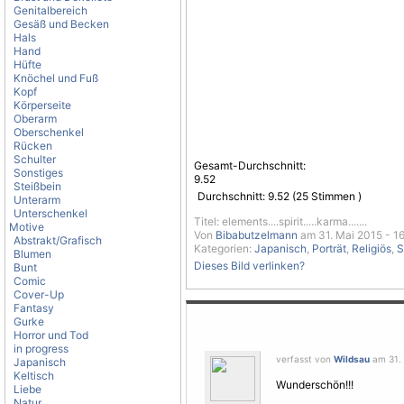
Genitalbereich
Gesäß und Becken
Hals
Hand
Hüfte
Knöchel und Fuß
Kopf
Körperseite
Oberarm
Oberschenkel
Rücken
Schulter
Gesamt-Durchschnitt:
Sonstiges
9.52
Steißbein
Durchschnitt:
9.52
(
25
Stimmen )
Unterarm
Unterschenkel
Titel: elements....spirit.....karma.......
Motive
Von
Bibabutzelmann
am 31. Mai 2015 - 1
Abstrakt/Grafisch
Kategorien:
Japanisch
,
Porträt
,
Religiös
,
S
Blumen
Dieses Bild verlinken?
Bunt
Comic
Cover-Up
Fantasy
Gurke
Horror und Tod
in progress
verfasst von
Wildsau
am 31. 
Japanisch
Keltisch
Wunderschön!!!
Liebe
Natur