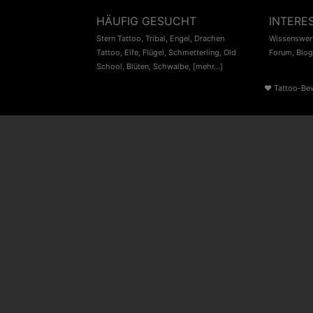
HÄUFIG GESUCHT
INTERE
Stern Tattoo
,
Tribal
,
Engel
,
Drachen
Wissenswert
Tattoo
,
Elfe
,
Flügel
,
Schmetterling
,
Old
Forum
,
Blog
School
,
Blüten
,
Schwalbe
,
[mehr...]
♥
Tattoo-Be