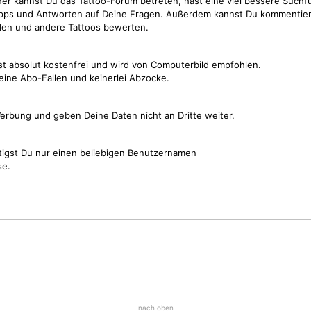
cher kannst Du das Tattoo-Forum betreten, hast eine viel bessere Suchf
Tipps und Antworten auf Deine Fragen. Außerdem kannst Du kommentier
den und andere Tattoos bewerten.
st absolut kostenfrei und wird von Computerbild empfohlen.
keine Abo-Fallen und keinerlei Abzocke.
erbung und geben Deine Daten nicht an Dritte weiter.
tigst Du nur einen beliebigen Benutzernamen
se.
nach oben