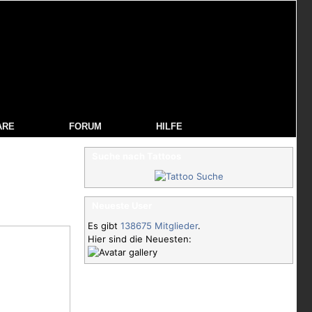
ARE
FORUM
HILFE
Suche nach Tattoos
Neueste User
Es gibt
138675 Mitglieder
.
Hier sind die Neuesten: