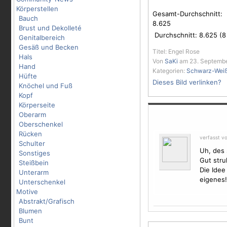
Körperstellen
Gesamt-Durchschnitt:
Bauch
8.625
Brust und Dekolleté
Durchschnitt:
8.625
(
8
Genitalbereich
Gesäß und Becken
Titel: Engel Rose
Hals
Von
SaKi
am 23. Septembe
Hand
Kategorien:
Schwarz-Wei
Hüfte
Dieses Bild verlinken?
Knöchel und Fuß
Kopf
Körperseite
Oberarm
Oberschenkel
Rücken
verfasst v
Schulter
Uh, des 
Sonstiges
Gut stru
Steißbein
Die Idee
Unterarm
eigenes!
Unterschenkel
Motive
Abstrakt/Grafisch
Blumen
Bunt