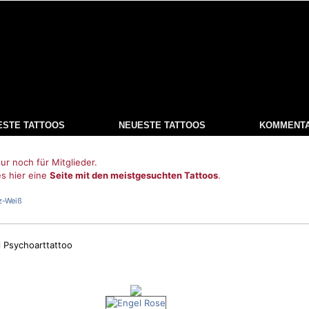
ESTE TATTOOS
NEUESTE TATTOOS
KOMMENT
ur noch für Mitglieder.
es hier eine
Seite mit den meistgesuchten Tattoos
.
z-Weiß
 Psychoarttattoo