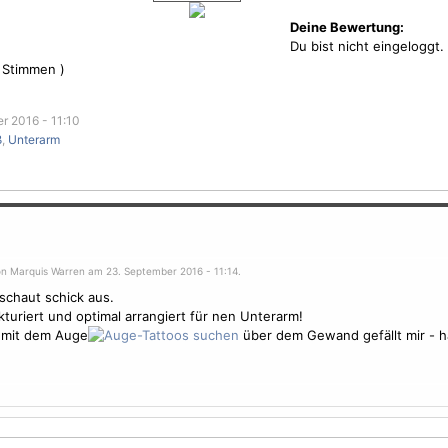
Deine Bewertung:
Du bist nicht eingeloggt.
Stimmen )
r 2016 - 11:10
ß
,
Unterarm
on Marquis Warren am 23. September 2016 - 11:14.
schaut schick aus.
kturiert und optimal arrangiert für nen Unterarm!
 mit dem Auge
über dem Gewand gefällt mir - h