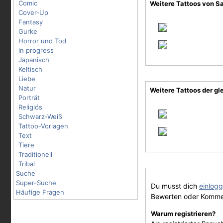
Comic
Weitere Tattoos von S
Cover-Up
Fantasy
Gurke
Horror und Tod
in progress
Japanisch
Keltisch
Liebe
Natur
Weitere Tattoos der gl
Porträt
Religiös
Schwarz-Weiß
Tattoo-Vorlagen
Text
Tiere
Traditionell
Tribal
Suche
Super-Suche
Du musst dich
einlog
Häufige Fragen
Bewerten oder Komme
Warum registrieren?