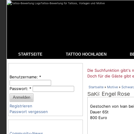
Tattoo-Bewertung für Tattoos, Vorlagen und Motive
STARTSEITE
TATTOO HOCHLADEN
B
Benutzeranmeldung
Die Suchfunktion gibt's n
Doch für die Gäste gibt 
Benutzername:
*
Startseite
»
Motive
»
Schwar
Passwort:
*
: Engel Rose
SaKi
Registrieren
Gestochen von Ivan bei
Passwort vergessen
Dauer 6St
800 Euro
Tattoo-Kategorien
Community-News