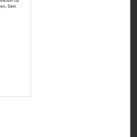
unktion für
en, Dein