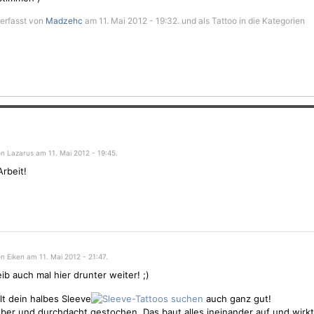
erfasst von
Madzehc
am 11. Mai 2012 - 19:32. und als Tattoo in die Kategorien
n Lazarus am 11. Mai 2012 - 19:45.
rbeit!
n Eiken am 11. Mai 2012 - 21:47.
eib auch mal hier drunter weiter! ;)
llt dein halbes Sleeve
auch ganz gut!
ber und durchdacht gestochen. Das baut alles ineinander auf und wirkt