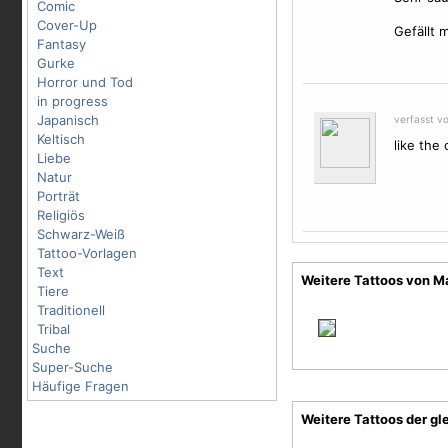
Comic
Cover-Up
Gefällt m
Fantasy
Gurke
Horror und Tod
in progress
Japanisch
verfasst vo
Keltisch
like the 
Liebe
Natur
Porträt
Religiös
Schwarz-Weiß
Tattoo-Vorlagen
Text
Weitere Tattoos von 
Tiere
Traditionell
Tribal
Suche
Super-Suche
Häufige Fragen
Weitere Tattoos der gl