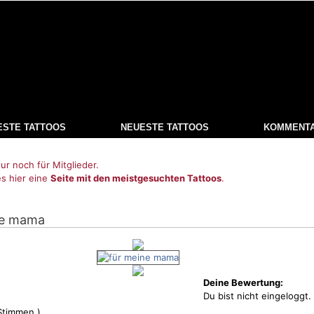
ESTE TATTOOS
NEUESTE TATTOOS
KOMMENT
ur noch für Mitglieder.
es hier eine
Seite mit den meistgesuchten Tattoos
.
ne mama
Deine Bewertung:
Du bist nicht eingeloggt.
timmen )