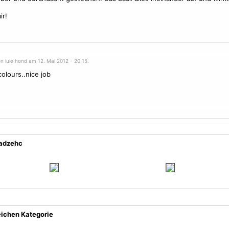
ir!
n luie hond am 12. Mai 2012 - 20:15.
colours..nice job
Madzehc
eichen Kategorie