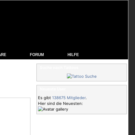
ARE
FORUM
HILFE
Suche nach Tattoos
Neueste User
Es gibt
138675 Mitglieder
.
Hier sind die Neuesten: