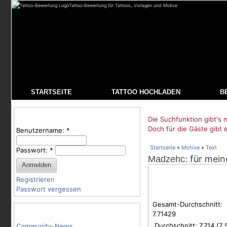
Tattoo-Bewertung für Tattoos, Vorlagen und Motive
STARTSEITE
TATTOO HOCHLADEN
B
Benutzeranmeldung
Die Suchfunktion gibt's n
Doch für die Gäste gibt 
Benutzername:
*
Startseite
»
Motive
»
Text
Passwort:
*
: für mei
Madzehc
Registrieren
Passwort vergessen
Gesamt-Durchschnitt:
Tattoo-Kategorien
7.71429
Durchschnitt:
7.714
(
7
S
Community-News