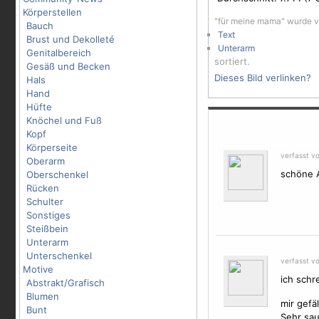
Körperstellen
"für meine mama" wurde v
Bauch
Text
Brust und Dekolleté
Unterarm
Genitalbereich
sortiert.
Gesäß und Becken
Dieses Bild verlinken?
Hals
Hand
Hüfte
Knöchel und Fuß
Kopf
Körperseite
verfasst vo
Oberarm
schöne A
Oberschenkel
Rücken
Schulter
Sonstiges
Steißbein
Unterarm
Unterschenkel
verfasst vo
Motive
ich schr
Abstrakt/Grafisch
Blumen
mir gefä
Bunt
Sehr sau