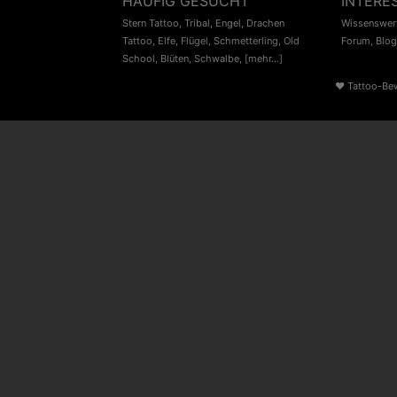
HÄUFIG GESUCHT
INTERE
Stern Tattoo
,
Tribal
,
Engel
,
Drachen
Wissenswert
Tattoo
,
Elfe
,
Flügel
,
Schmetterling
,
Old
Forum
,
Blog
School
,
Blüten
,
Schwalbe
,
[mehr...]
♥
Tattoo-Be