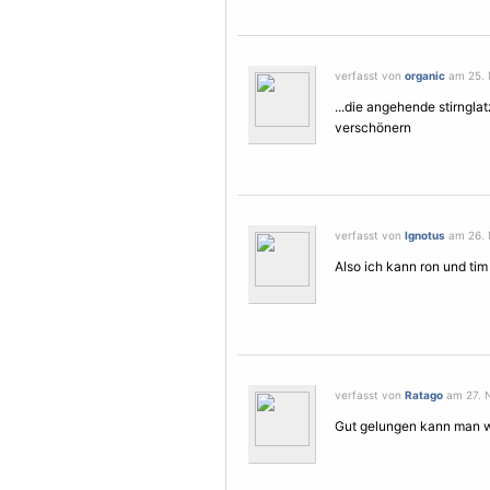
verfasst von
organic
am 25. 
...die angehende stirngla
verschönern
verfasst von
Ignotus
am 26. 
Also ich kann ron und tim 
verfasst von
Ratago
am 27. N
Gut gelungen kann man w