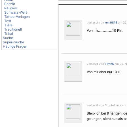
Porträt
Religiös
Schwarz-Weiß
Tattoo-Vorlagen
Text
verfasst von
ron 0815
am 25.
Tiere
Traditionell
Von mir.................10 Pkt
Tribal
Suche
Super-Suche
Häufige Fragen
verfasst von
Tim25
am 25. N
Von mir eher nur 10 :-)
verfasst von Stupfelhans am
Bleib ich bei 9 hängen, de
gelungen, sieht aus als b