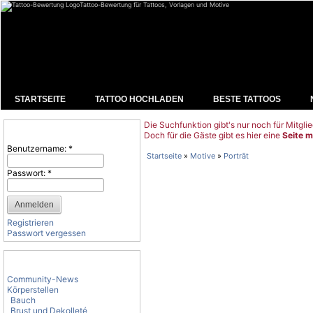
Tattoo-Bewertung für Tattoos, Vorlagen und Motive
STARTSEITE
TATTOO HOCHLADEN
BESTE TATTOOS
Die Suchfunktion gibt's nur noch für Mitglie
Benutzeranmeldung
Doch für die Gäste gibt es hier eine
Seite m
Benutzername:
*
Startseite
»
Motive
»
Porträt
Passwort:
*
Registrieren
Passwort vergessen
Tattoo-Kategorien
Community-News
Körperstellen
Bauch
Brust und Dekolleté