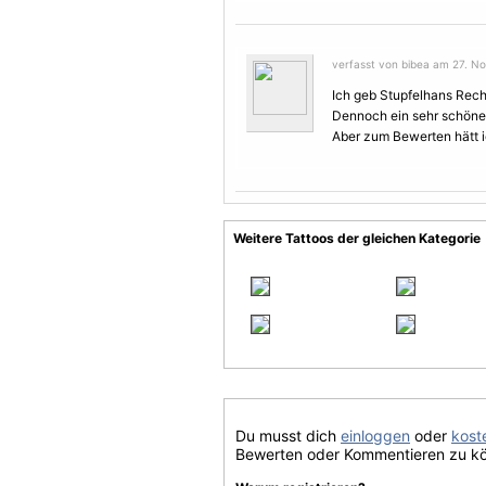
verfasst von bibea am 27. N
Ich geb Stupfelhans Recht.
Dennoch ein sehr schöne
Aber zum Bewerten hätt ic
Weitere Tattoos der gleichen Kategorie
Du musst dich
einloggen
oder
koste
Bewerten oder Kommentieren zu k