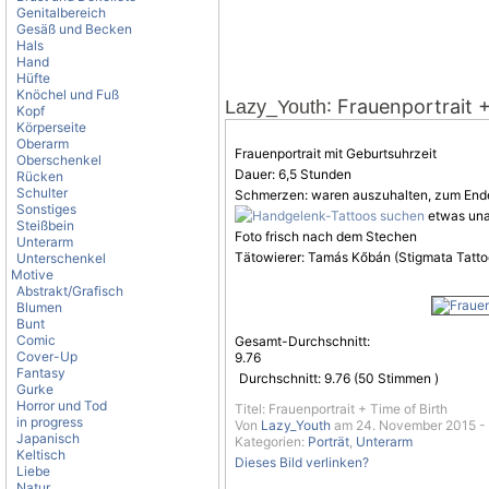
Genitalbereich
Gesäß und Becken
Hals
Hand
Hüfte
Knöchel und Fuß
: Frauenportrait 
Lazy_Youth
Kopf
Körperseite
Oberarm
Frauen
portrait mit Geburtsuhrzeit
Oberschenkel
Dauer: 6,5 Stunden
Rücken
Schulter
Schmerzen: waren auszuhalten, zum End
Sonstiges
etwas un
Steißbein
Foto frisch nach dem Stechen
Unterarm
Tätowierer: Tamás Kőbán (Stigmata Tattoo
Unterschenkel
Motive
Abstrakt/Grafisch
Blumen
Bunt
Comic
Gesamt-Durchschnitt:
Cover-Up
9.76
Fantasy
Durchschnitt:
9.76
(
50
Stimmen )
Gurke
Horror und Tod
Titel: Frauenportrait + Time of Birth
in progress
Von
Lazy_Youth
am 24. November 2015 - 
Japanisch
Kategorien:
Porträt
,
Unterarm
Keltisch
Dieses Bild verlinken?
Liebe
Natur