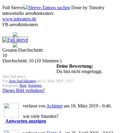
Full Sleeve
Done by Timofey
tattoostudio aero&inkeaters
www.inkeaters.de
FB-aero&inkeaters
Gesamt-Durchschnitt:
10
Durchschnitt:
10
(
10
Stimmen )
Deine Bewertung:
Du bist nicht eingeloggt.
Titel: Full sleeve
Von
Aero And Inkeaters
am 12. März 2019 - 19:57
Kategorien:
Bunt
,
Sonstiges
Dieses Bild verlinken?
verfasst von
Achimer
am 18. März 2019 - 0:40.
wie viele Stunden?
Antworten anzeigen