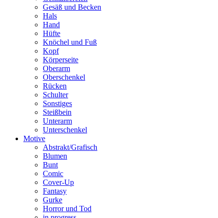
Gesäß und Becken
Hals
Hand
Hüfte
Knöchel und Fuß
Kopf
Körperseite
Oberarm
Oberschenkel
Rücken
Schulter
Sonstiges
Steißbein
Unterarm
Unterschenkel
Motive
Abstrakt/Grafisch
Blumen
Bunt
Comic
Cover-Up
Fantasy
Gurke
Horror und Tod
in progress