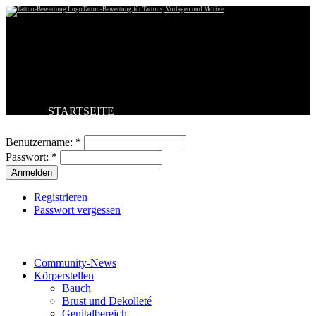
Tattoo-Bewertung für Tattoos, Vorlagen und Motive
STARTSEITE
Benutzeranmeldung
TATTOO HOCHLADEN
BESTE TATTOOS
Benutzername:
*
NEUESTE TATTOOS
Passwort:
*
KOMMENTARE
FORUM
HILFE
Registrieren
Passwort vergessen
Tattoo-Kategorien
Community-News
Körperstellen
Bauch
Brust und Dekolleté
Genitalbereich