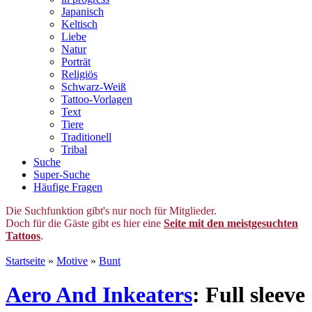
Japanisch
Keltisch
Liebe
Natur
Porträt
Religiös
Schwarz-Weiß
Tattoo-Vorlagen
Text
Tiere
Traditionell
Tribal
Suche
Super-Suche
Häufige Fragen
Die Suchfunktion gibt's nur noch für Mitglieder.
Doch für die Gäste gibt es hier eine
Seite mit den meistgesuchten
Tattoos
.
Startseite
»
Motive
»
Bunt
Aero And Inkeaters
: Full sleeve