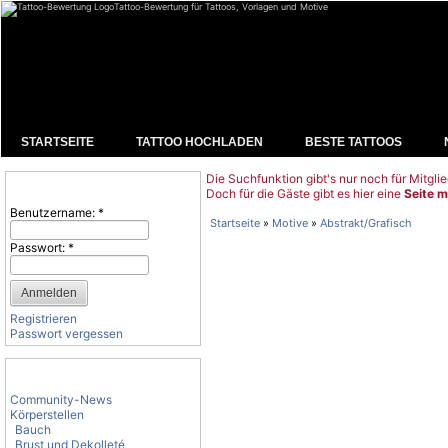
Tattoo-Bewertung für Tattoos, Vorlagen und Motive
STARTSEITE
TATTOO HOCHLADEN
BESTE TATTOOS
Die Suchfunktion gibt's nur noch für Mitglie
Benutzeranmeldung
Doch für die Gäste gibt es hier eine
Seite m
Benutzername:
*
Startseite
»
Motive
»
Abstrakt/Grafisch
Passwort:
*
Registrieren
Passwort vergessen
Tattoo-Kategorien
Community-News
Körperstellen
Bauch
Brust und Dekolleté