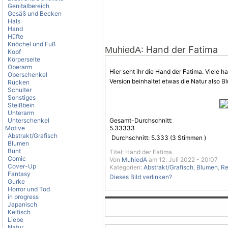
Genitalbereich
Gesäß und Becken
Hals
Hand
Hüfte
Knöchel und Fuß
: Hand der Fatima
MuhiedA
Kopf
Körperseite
Oberarm
Hier seht ihr die Hand der Fatima. Viele 
Oberschenkel
Version beinhaltet etwas die Natur also B
Rücken
Schulter
Sonstiges
Steißbein
Unterarm
Unterschenkel
Gesamt-Durchschnitt:
Motive
5.33333
Abstrakt/Grafisch
Durchschnitt:
5.333
(
3
Stimmen )
Blumen
Bunt
Titel: Hand der Fatima
Comic
Von
MuhiedA
am 12. Juli 2022 - 20:07
Cover-Up
Kategorien:
Abstrakt/Grafisch
,
Blumen
,
Re
Fantasy
Dieses Bild verlinken?
Gurke
Horror und Tod
in progress
Japanisch
Keltisch
Liebe
Natur