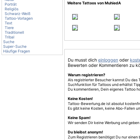
Weitere Tattoos von MuhiedA
Porträt
Religiös
Schwarz-Weiß
Tattoo-Vorlagen
Text
Tiere
Traditionell
Tribal
Suche
Super-Suche
Häufige Fragen
Du musst dich
einloggen
oder
koste
Bewerten oder Kommentieren zu k
Warum registrieren?
Als registrierter Besucher kannst Du das 
Suchfunktion für Tattoos und erhältst T
Du kommentieren, Dein eigenes Tattoo h
Keine Kosten!
Tattoo-Bewertung.de ist absolut kostenf
Es gibt keine Kosten, keine Abo-Fallen u
Keine Spam!
Wir senden Dir keine Werbung und geben D
Du bleibst anonym!
Zum Registrieren benötigst Du nur einen