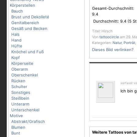
Körperstellen
Gesamt-Durchschnitt:
Bauch
9.4
Brust und Dekolleté
Durchschnitt:
9.4
(
5
St
Genitalbereich
Gesäß und Becken
Titel: Hirsch
Hals
Von
tattoocircle
am 29. Ma
Hand
Kategorien:
Natur
,
Porträt
,
Hüfte
Dieses Bild verlinken?
Knöchel und Fuß
Kopf
Körperseite
Oberarm
Oberschenkel
Rücken
verfasst vo
Schulter
Ich bin g
Sonstiges
Steißbein
Unterarm
Unterschenkel
Motive
Abstrakt/Grafisch
Blumen
Weitere Tattoos von ta
Bunt