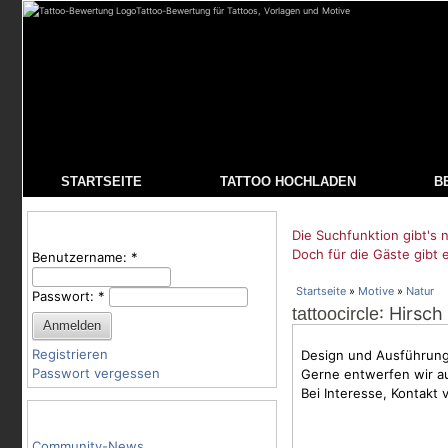
Tattoo-Bewertung für Tattoos, Vorlagen und Motive
STARTSEITE
TATTOO HOCHLADEN
B
Benutzeranmeldung
Die Suchfunktion gibt's n
Doch für die Gäste gibt 
Benutzername:
*
Startseite
»
Motive
»
Natur
Passwort:
*
: Hirsch
tattoocircle
Registrieren
Design und Ausführung 
Passwort vergessen
Gerne entwerfen wir au
Bei Interesse, Kontakt v
Tattoo-Kategorien
Community-News