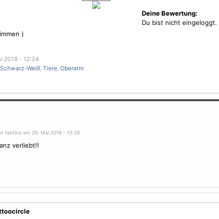
Deine Bewertung:
Du bist nicht eingeloggt.
immen )
i 2018 - 12:34
Schwarz-Weiß
,
Tiere
,
Oberarm
n fantina am 29. Mai 2018 - 15:29.
anz verliebt!!
ttoocircle