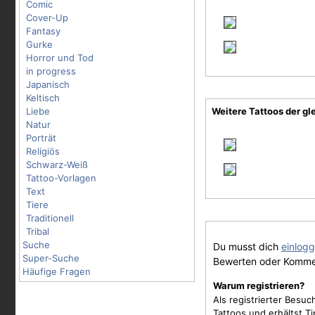
Comic
Cover-Up
Fantasy
Gurke
Horror und Tod
in progress
Japanisch
Keltisch
Liebe
Weitere Tattoos der gl
Natur
Porträt
Religiös
Schwarz-Weiß
Tattoo-Vorlagen
Text
Tiere
Traditionell
Tribal
Suche
Du musst dich
einlog
Super-Suche
Bewerten oder Komme
Häufige Fragen
Warum registrieren?
Als registrierter Besu
Tattoos und erhältst 