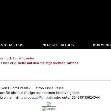
ESTE TATTOOS
NEUESTE TATTOOS
KOMMENT
ur noch für Mitglieder.
es hier eine
Seite mit den meistgesuchten Tattoos
.
von Liudmil Vasilev - Tattoo Circle Passau
ch für dich ein Design nach deinen Ideenvorgaben.
ia pn, e mail:
tcw-passau@gmx.de
oder unter 004915115624544