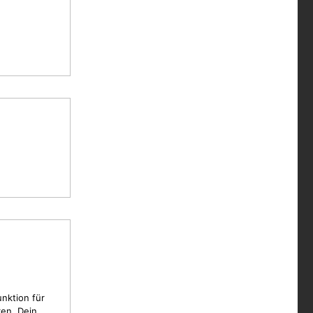
unktion für
en, Dein