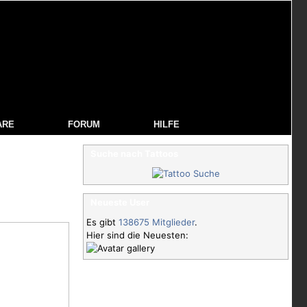
ARE
FORUM
HILFE
Suche nach Tattoos
Neueste User
Es gibt
138675 Mitglieder
.
Hier sind die Neuesten: