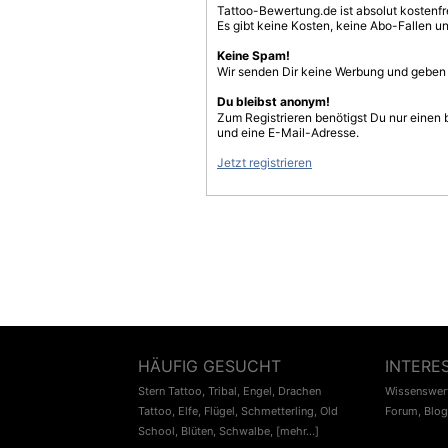
Tattoo-Bewertung.de ist absolut kostenf
Es gibt keine Kosten, keine Abo-Fallen u
Keine Spam!
Wir senden Dir keine Werbung und geben D
Du bleibst anonym!
Zum Registrieren benötigst Du nur einen
und eine E-Mail-Adresse.
Jetzt registrieren
HÄUFIG GESUCHT
INTERE
Stern Tattoo
,
Tribal
,
Engel
,
Drachen
Wissenswert
Tattoo
,
Elfe
,
Flügel
,
Schmetterling
,
Old
Forum
,
Blog
School
,
Blüten
,
Schwalbe
,
[mehr...]