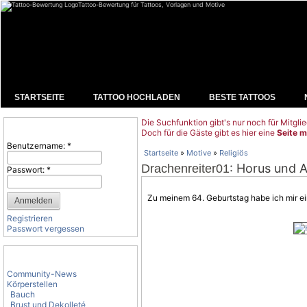
Tattoo-Bewertung für Tattoos, Vorlagen und Motive
STARTSEITE
TATTOO HOCHLADEN
BESTE TATTOOS
Die Suchfunktion gibt's nur noch für Mitglie
Benutzeranmeldung
Doch für die Gäste gibt es hier eine
Seite m
Benutzername:
*
Startseite
»
Motive
»
Religiös
: Horus und 
Drachenreiter01
Passwort:
*
Zu meinem 64. Geburtstag habe ich mir ei
Registrieren
Passwort vergessen
Tattoo-Kategorien
Community-News
Körperstellen
Bauch
Brust und Dekolleté