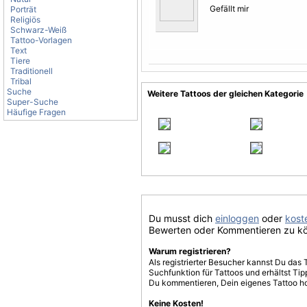
Gefällt mir
Porträt
Religiös
Schwarz-Weiß
Tattoo-Vorlagen
Text
Tiere
Traditionell
Tribal
Suche
Weitere Tattoos der gleichen Kategorie
Super-Suche
Häufige Fragen
Du musst dich
einloggen
oder
koste
Bewerten oder Kommentieren zu k
Warum registrieren?
Als registrierter Besucher kannst Du das 
Suchfunktion für Tattoos und erhältst T
Du kommentieren, Dein eigenes Tattoo h
Keine Kosten!