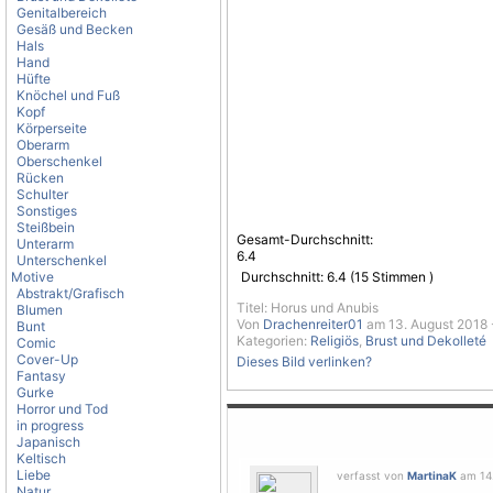
Genitalbereich
Gesäß und Becken
Hals
Hand
Hüfte
Knöchel und Fuß
Kopf
Körperseite
Oberarm
Oberschenkel
Rücken
Schulter
Sonstiges
Steißbein
Gesamt-Durchschnitt:
Unterarm
6.4
Unterschenkel
Motive
Durchschnitt:
6.4
(
15
Stimmen )
Abstrakt/Grafisch
Titel: Horus und Anubis
Blumen
Von
Drachenreiter01
am 13. August 2018 
Bunt
Kategorien:
Religiös
,
Brust und Dekolleté
Comic
Cover-Up
Dieses Bild verlinken?
Fantasy
Gurke
Horror und Tod
in progress
Japanisch
Keltisch
Liebe
verfasst von
MartinaK
am 14.
Natur