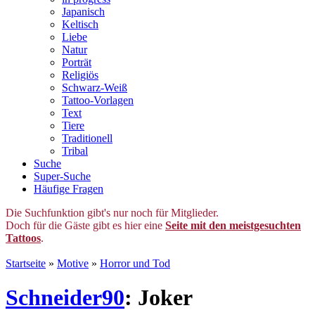
Japanisch
Keltisch
Liebe
Natur
Porträt
Religiös
Schwarz-Weiß
Tattoo-Vorlagen
Text
Tiere
Traditionell
Tribal
Suche
Super-Suche
Häufige Fragen
Die Suchfunktion gibt's nur noch für Mitglieder.
Doch für die Gäste gibt es hier eine
Seite mit den meistgesuchten
Tattoos
.
Startseite
»
Motive
»
Horror und Tod
Schneider90
: Joker