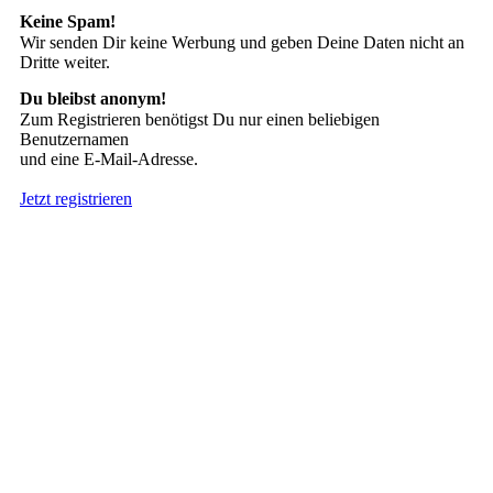
Keine Spam!
Wir senden Dir keine Werbung und geben Deine Daten nicht an
Dritte weiter.
Du bleibst anonym!
Zum Registrieren benötigst Du nur einen beliebigen
Benutzernamen
und eine E-Mail-Adresse.
Jetzt registrieren
Suche nach Tattoos
Neueste User
Es gibt
138675 Mitglieder
.
Hier sind die Neuesten: