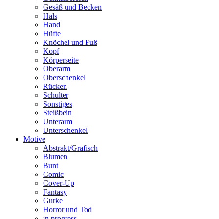
Gesäß und Becken
Hals
Hand
Hüfte
Knöchel und Fuß
Kopf
Körperseite
Oberarm
Oberschenkel
Rücken
Schulter
Sonstiges
Steißbein
Unterarm
Unterschenkel
Motive
Abstrakt/Grafisch
Blumen
Bunt
Comic
Cover-Up
Fantasy
Gurke
Horror und Tod
in progress