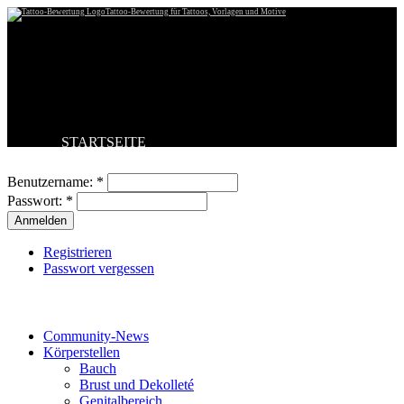
Tattoo-Bewertung für Tattoos, Vorlagen und Motive
STARTSEITE
Benutzeranmeldung
TATTOO HOCHLADEN
BESTE TATTOOS
Benutzername:
*
NEUESTE TATTOOS
Passwort:
*
KOMMENTARE
FORUM
HILFE
Registrieren
Passwort vergessen
Tattoo-Kategorien
Community-News
Körperstellen
Bauch
Brust und Dekolleté
Genitalbereich